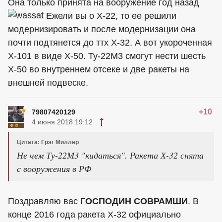
Она только принята на вооружение год назад
Ежели вы о Х-22, то ее решили
модернизировать и после модернизации она
почти подтянется до ттх Х-32. А вот укороченная
Х-101 в виде Х-50. Ту-22М3 смогут нести шесть
Х-50 во внутреннем отсеке и две ракеты на
внешней подвеске.
+10
79807420129
4 июня 2018 19:12
Цитата: Грэг Миллер
Не чем Ту-22М3 "кидаться". Ракета Х-32 снята
с вооружения в РФ
Поздравляю вас
ГОСПОДИН СОВРАМШИ
. В
конце 2016 года ракета Х-32 официально