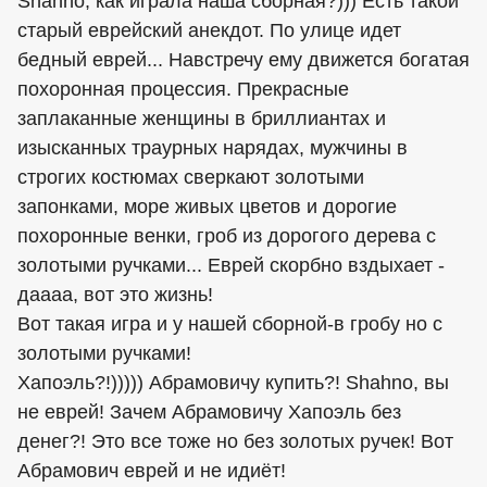
Shahno, как играла наша сборная?))) Есть такой
старый еврейский анекдот. По улице идет
бедный еврей... Навстречу ему движется богатая
похоронная процессия. Прекрасные
заплаканные женщины в бриллиантах и
изысканных траурных нарядах, мужчины в
строгих костюмах сверкают золотыми
запонками, море живых цветов и дорогие
похоронные венки, гроб из дорогого дерева с
золотыми ручками... Еврей скорбно вздыхает -
даааа, вот это жизнь!
Вот такая игра и у нашей сборной-в гробу но с
золотыми ручками!
Хапоэль?!))))) Абрамовичу купить?! Shahno, вы
не еврей! Зачем Абрамовичу Хапоэль без
денег?! Это все тоже но без золотых ручек! Вот
Абрамович еврей и не идиёт!