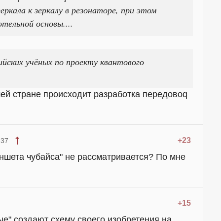
еркала к зеркалу в резонаторе, при этом
тельной основы....
йских учёных по проекту квантового
шей стране происходит разработка передовоq
+23
:37
ншета чубайса" не рассматривается? По мне
+15
ные" создают схему своего изобретения на