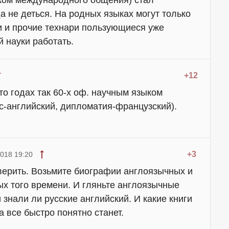
ком международного общения) стал
да не деться. На родных языках могут только
и и прочие технари пользующиеся уже
 науки работать.
+12
то годах так 60-х оф. научным языком
ес-английский, дипломатия-французский).
+3
018 19:20
верить. Возьмите биографии англоязычных и
ых того времени. И гляньте англоязычные
 знали ли русские английский. И какие книги
а все быстро понятно станет.