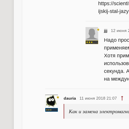
https://scient
ijskij-stal-ja
jjj
12 июня 
Надо прос
применяем
Хотя прим
использов
секунда. 
на между
dauria
11 июня 2018 21:07
Как и замена электромагн