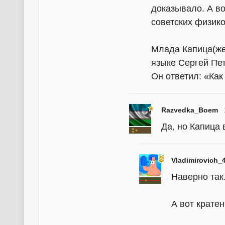
доказывало. А во
советских физик
Млада Капица(жен
языке Сергей Пе
Он ответил: «Как
Razvedka_Boem
Да, но Капица 
Vladimirovich_
Наверно так
А вот кратен