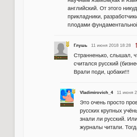
научным языком(как и язы
английский. От этого нику
прикладники, разработчик
плодами фундаментальной
Глушь
11 июня 2018 18:28
Странненько, слышал, ч
считался русский (бизн
Врали поди, цобаки!!!
Vladimirovich_4
11 июня 2
Это очень просто про
русских крупных учён
знали ли русский. Или
журналы читали. Тогд