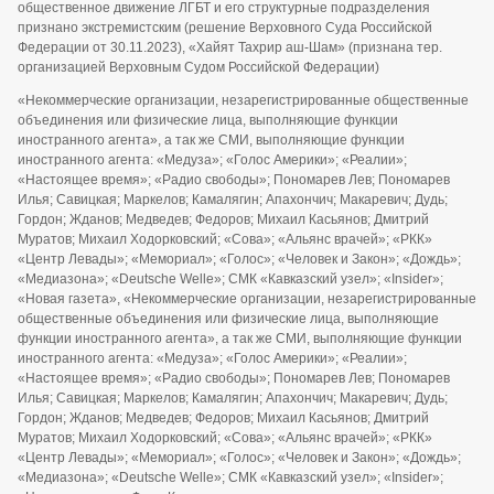
общественное движение ЛГБТ и его структурные подразделения
признано экстремистским (решение Верховного Суда Российской
Федерации от 30.11.2023), «Хайят Тахрир аш-Шам» (признана тер.
организацией Верховным Судом Российской Федерации)
«Некоммерческие организации, незарегистрированные общественные
объединения или физические лица, выполняющие функции
иностранного агента», а так же СМИ, выполняющие функции
иностранного агента: «Медуза»; «Голос Америки»; «Реалии»;
«Настоящее время»; «Радио свободы»; Пономарев Лев; Пономарев
Илья; Савицкая; Маркелов; Камалягин; Апахончич; Макаревич; Дудь;
Гордон; Жданов; Медведев; Федоров; Михаил Касьянов; Дмитрий
Муратов; Михаил Ходорковский; «Сова»; «Альянс врачей»; «РКК»
«Центр Левады»; «Мемориал»; «Голос»; «Человек и Закон»; «Дождь»;
«Медиазона»; «Deutsche Welle»; СМК «Кавказский узел»; «Insider»;
«Новая газета», «Некоммерческие организации, незарегистрированные
общественные объединения или физические лица, выполняющие
функции иностранного агента», а так же СМИ, выполняющие функции
иностранного агента: «Медуза»; «Голос Америки»; «Реалии»;
«Настоящее время»; «Радио свободы»; Пономарев Лев; Пономарев
Илья; Савицкая; Маркелов; Камалягин; Апахончич; Макаревич; Дудь;
Гордон; Жданов; Медведев; Федоров; Михаил Касьянов; Дмитрий
Муратов; Михаил Ходорковский; «Сова»; «Альянс врачей»; «РКК»
«Центр Левады»; «Мемориал»; «Голос»; «Человек и Закон»; «Дождь»;
«Медиазона»; «Deutsche Welle»; СМК «Кавказский узел»; «Insider»;