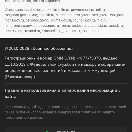
«Новая газета»; «Фонд Карнеги»
Использованы фотографии: kremlin.ru, government.ru, mil.ru,
rosguard.gov.ru, мвд.рф, fsb.ru, sledcom.ru, svr.gov.ru, scrf.gov.ru, fso.gov.ru,
mchs.gov.ru, genproc.gov.ru, duma.gov.ru, council.gov.ru, mid.ru,
minpromtorg.gov.ru, roscosmos.ru, roe.ru, rostec.ru, uacrussia.ru, aoosk.ru,
uecrus.com, rosneft.ru, transneft.ru, gazprom.ru, rosatom.ru
© 2010-2026 «Военное обозрение»
Регистрационный номер СМИ ЭЛ № ФС77-76970, выдано
11.10.2019 г. Федеральной службой по надзору в сфере связи,
информационных технологий и массовых коммуникаций
(Роскомнадзор)
Правила использования и копирования информации с
сайта
Сайт использует IP адреса, cookie и данные геолокации пользователей
сайта, условия использования содержатся в
политике по защите
персональных данных
.