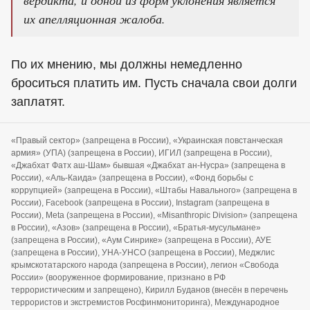
вердикта, и одной из форм уклонения является
их апелляционная жалоба.
По их мнению, мы должны немедленно
броситься платить им. Пусть сначала свои долги
заплатят.
«Правый сектор» (запрещена в России), «Украинская повстанческая
армия» (УПА) (запрещена в России), ИГИЛ (запрещена в России),
«Джабхат Фатх аш-Шам» бывшая «Джабхат ан-Нусра» (запрещена в
России), «Аль-Каида» (запрещена в России), «Фонд борьбы с
коррупцией» (запрещена в России), «Штабы Навального» (запрещена в
России), Facebook (запрещена в России), Instagram (запрещена в
России), Meta (запрещена в России), «Misanthropic Division» (запрещена
в России), «Азов» (запрещена в России), «Братья-мусульмане»
(запрещена в России), «Аум Синрике» (запрещена в России), АУЕ
(запрещена в России), УНА-УНСО (запрещена в России), Меджлис
крымскотатарского народа (запрещена в России), легион «Свобода
России» (вооруженное формирование, признано в РФ
террористическим и запрещено), Кирилл Буданов (внесён в перечень
террористов и экстремистов Росфинмониторинга), Международное