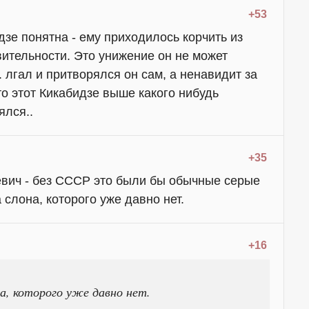
+53
зе понятна - ему приходилось корчить из
твительности. Это унижение он не может
е. лгал и притворялся он сам, а ненавидит за
то этот Кикабидзе выше какого нибудь
ялся..
+35
евич - без СССР это были бы обычные серые
 слона, которого уже давно нет.
+16
на, которого уже давно нет.