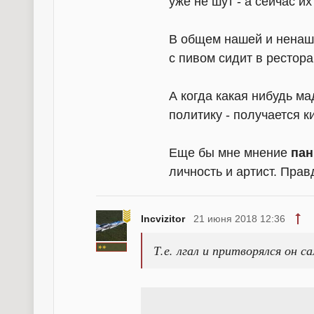
уже не шут - а сейчас и
В общем нашей и ненаше
с пивом сидит в рестора
А когда какая нибудь м
политику - получается к
Еще бы мне мнение
па
личность и артист. Правд
Incvizitor
21 июня 2018 12:36
Т.е. лгал и притворялся он 