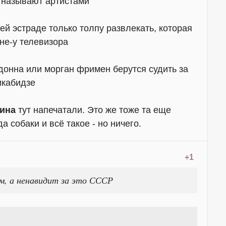
х называют артистами
й эстраде только толпу развлекать, которая
не-у телевизора
адонна или морган фримен берутся судить за
икабидзе
нина
тут напечатали. Это же тоже та еще
а собаки и всё такое - но ничего.
+1
сам, а ненавидит за это СССР