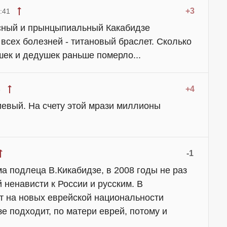
+3
:41
ссный и прынцыпиальный Какабидзе
всех болезней - титановый браслет. Сколько
шек и дедушек раньше померло...
+4
3
иевый. На счету этой мрази миллионы
-1
а подлеца В.Кикабидзе, в 2008 годы не раз
 ненависти к России и русским. В
т на новых еврейской национальности
зе подходит, по матери еврей, потому и