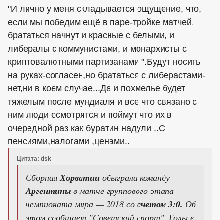
"И лично у меня складывается ощущение, что,
если мы победим ещё в паре-тройке матчей,
брататься начнут и красные с белыми, и
либералы с коммунистами, и монархисты с
криптовалютными партизанами ".Будут носить
на руках-согласен,но брататься с либерастами-
нет,ни в коем случае...Да и похмелье будет
тяжелым после мундиаля и все что связано с
ним люди осмотрятся и поймут что их в
очередной раз как буратин надули ..С
пенсиями,налогами ,ценами..
Цитата: dsk
Сборная
Хорватии
обыграла команду
Аргентины
в матче группового этапа
чемпионата мира — 2018 со
счетом 3:0.
Об
этом сообщает "Советский спорт". Голы в