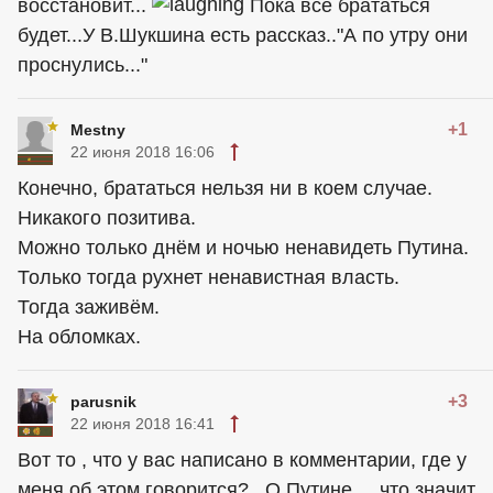
восстановит...
Пока все брататься
будет...У В.Шукшина есть рассказ.."А по утру они
проснулись..."
+1
Mestny
22 июня 2018 16:06
Конечно, брататься нельзя ни в коем случае.
Никакого позитива.
Можно только днём и ночью ненавидеть Путина.
Только тогда рухнет ненавистная власть.
Тогда заживём.
На обломках.
+3
parusnik
22 июня 2018 16:41
Вот то , что у вас написано в комментарии, где у
меня об этом говорится?...О Путине..., что значит