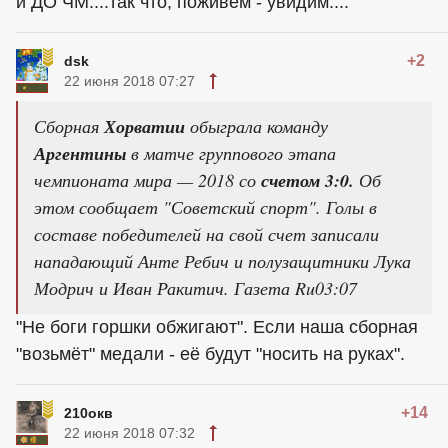
и ДО ЧМ....так что, поживём - увидим....
+2
dsk
22 июня 2018 07:27
Сборная
Хорватии
обыграла команду
Аргентины
в матче группового этапа
чемпионата мира — 2018 со
счетом 3:0.
Об
этом сообщает "Советский спорт". Голы в
составе победителей на свой счет записали
нападающий Анте Ребич и полузащитники Лука
Модрич и Иван Ракитич. Газета Ru03:07
"Не боги горшки обжигают". Если наша сборная
"возьмёт" медали - её будут "носить на руках".
+14
210окв
22 июня 2018 07:32