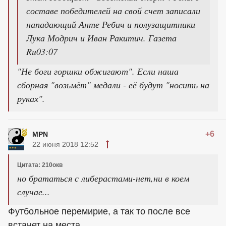
составе победителей на свой счет записали
нападающий Анте Ребич и полузащитники
Лука Модрич и Иван Ракитич. Газета
Ru03:07
"Не боги горшки обжигают". Если наша
сборная "возьмёт" медали - её будут "носить на
руках".
+6
MPN
22 июня 2018 12:52
Цитата: 210окв
но брататься с либерастами-нет,ни в коем
случае...
Футбольное перемирие, а так то после все
встанет на места...