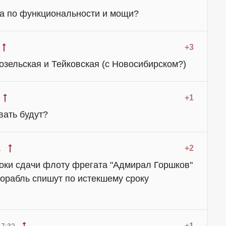
 а по функциональности и мощи?
+3
озельская и Тейковская (с Новосибирском?)
+1
вать будут?
+2
1
оки сдачи флоту фрегата "Адмирал Горшков"
корабль спишут по истекшему сроку
+1