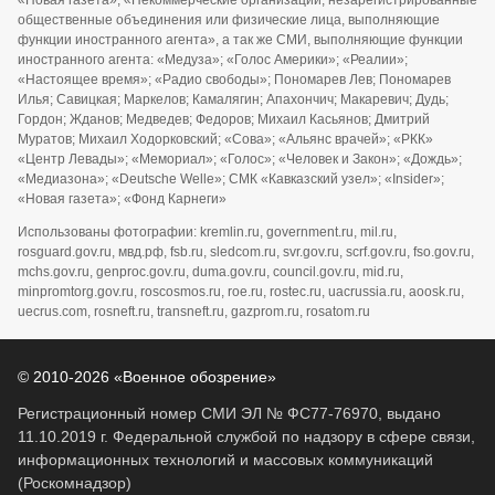
«Новая газета», «Некоммерческие организации, незарегистрированные
общественные объединения или физические лица, выполняющие
функции иностранного агента», а так же СМИ, выполняющие функции
иностранного агента: «Медуза»; «Голос Америки»; «Реалии»;
«Настоящее время»; «Радио свободы»; Пономарев Лев; Пономарев
Илья; Савицкая; Маркелов; Камалягин; Апахончич; Макаревич; Дудь;
Гордон; Жданов; Медведев; Федоров; Михаил Касьянов; Дмитрий
Муратов; Михаил Ходорковский; «Сова»; «Альянс врачей»; «РКК»
«Центр Левады»; «Мемориал»; «Голос»; «Человек и Закон»; «Дождь»;
«Медиазона»; «Deutsche Welle»; СМК «Кавказский узел»; «Insider»;
«Новая газета»; «Фонд Карнеги»
Использованы фотографии: kremlin.ru, government.ru, mil.ru,
rosguard.gov.ru, мвд.рф, fsb.ru, sledcom.ru, svr.gov.ru, scrf.gov.ru, fso.gov.ru,
mchs.gov.ru, genproc.gov.ru, duma.gov.ru, council.gov.ru, mid.ru,
minpromtorg.gov.ru, roscosmos.ru, roe.ru, rostec.ru, uacrussia.ru, aoosk.ru,
uecrus.com, rosneft.ru, transneft.ru, gazprom.ru, rosatom.ru
© 2010-2026 «Военное обозрение»
Регистрационный номер СМИ ЭЛ № ФС77-76970, выдано
11.10.2019 г. Федеральной службой по надзору в сфере связи,
информационных технологий и массовых коммуникаций
(Роскомнадзор)