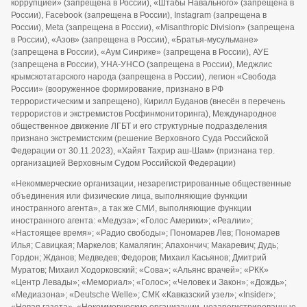
коррупцией» (запрещена в России), «Штабы Навального» (запрещена в
России), Facebook (запрещена в России), Instagram (запрещена в
России), Meta (запрещена в России), «Misanthropic Division» (запрещена
в России), «Азов» (запрещена в России), «Братья-мусульмане»
(запрещена в России), «Аум Синрике» (запрещена в России), АУЕ
(запрещена в России), УНА-УНСО (запрещена в России), Меджлис
крымскотатарского народа (запрещена в России), легион «Свобода
России» (вооруженное формирование, признано в РФ
террористическим и запрещено), Кирилл Буданов (внесён в перечень
террористов и экстремистов Росфинмониторинга), Международное
общественное движение ЛГБТ и его структурные подразделения
признано экстремистским (решение Верховного Суда Российской
Федерации от 30.11.2023), «Хайят Тахрир аш-Шам» (признана тер.
организацией Верховным Судом Российской Федерации)
«Некоммерческие организации, незарегистрированные общественные
объединения или физические лица, выполняющие функции
иностранного агента», а так же СМИ, выполняющие функции
иностранного агента: «Медуза»; «Голос Америки»; «Реалии»;
«Настоящее время»; «Радио свободы»; Пономарев Лев; Пономарев
Илья; Савицкая; Маркелов; Камалягин; Апахончич; Макаревич; Дудь;
Гордон; Жданов; Медведев; Федоров; Михаил Касьянов; Дмитрий
Муратов; Михаил Ходорковский; «Сова»; «Альянс врачей»; «РКК»
«Центр Левады»; «Мемориал»; «Голос»; «Человек и Закон»; «Дождь»;
«Медиазона»; «Deutsche Welle»; СМК «Кавказский узел»; «Insider»;