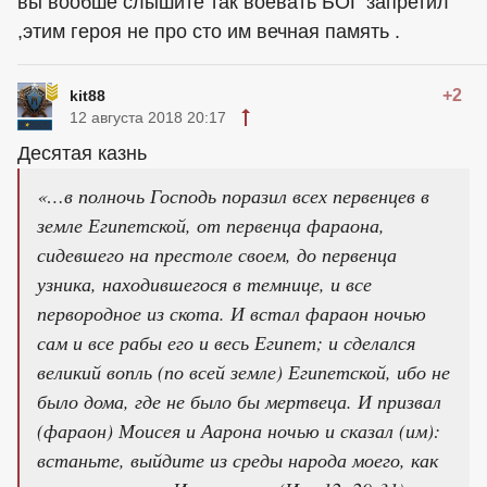
вы вообше слышите так воевать БОГ запретил
,этим героя не про сто им вечная память .
+2
kit88
12 августа 2018 20:17
Десятая казнь
«…в полночь Господь поразил всех первенцев в
земле Египетской, от первенца фараона,
сидевшего на престоле своем, до первенца
узника, находившегося в темнице, и все
первородное из скота. И встал фараон ночью
сам и все рабы его и весь Египет; и сделался
великий вопль (по всей земле) Египетской, ибо не
было дома, где не было бы мертвеца. И призвал
(фараон) Моисея и Аарона ночью и сказал (им):
встаньте, выйдите из среды народа моего, как