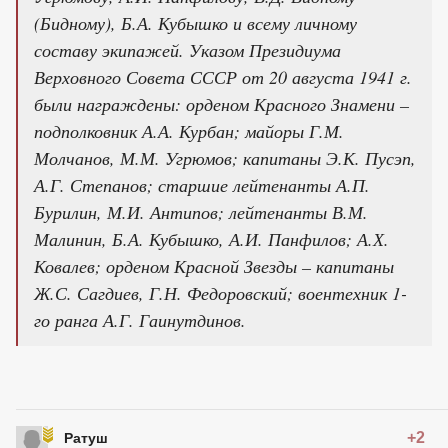
(Бидному), Б.А. Кубышко и всему личному
составу экипажей. Указом Президиума
Верховного Совета СССР от 20 августа 1941 г.
были награждены: орденом Красного Знамени –
подполковник А.А. Курбан; майоры Г.М.
Молчанов, М.М. Угрюмов; капитаны Э.К. Пусэп,
А.Г. Степанов; старшие лейтенанты А.П.
Бурилин, М.И. Антипов; лейтенанты В.М.
Малинин, Б.А. Кубышко, А.И. Панфилов; А.Х.
Ковалев; орденом Красной Звезды – капитаны
Ж.С. Сагдиев, Г.Н. Федоровский; воентехник 1-
го ранга А.Г. Гаинутдинов.
+2
Ратуш