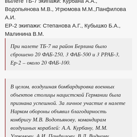
вылете ТБ-7 экипажи: Курбана А.А.,
Водопьянова М.В., Угрюмова М.М.,Панфилова
А.И.
ЕР-2 экипажи: Степанова А.Г., Кубышко Б.А.,
Малинина В.М.
При налете ТБ-7 на район Берлина было
сброшено 20 ФАБ-250, 3 ФАБ-500 и 3 РРАБ-3,
Ер-2 – около 20 ФАБ-100.
В целом, воздушная бомбардировка военных
объектов столицы нацистской Германии была
признана успешной. За личное участие в налете
Нарком обороны объявил благодарность
комбригу М.В. Водопьянову, командирам
воздушных кораблей: А.А. Курбану, М.М.
Угрюмову, А.И. Панфилову, В.Д. Видному