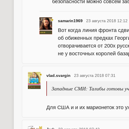
безопасности можно совсем за
samarin1969
23 августа 2018 12:12
Вот когда линия фронта сдви
об обиженных предках Георг
отворачивается от 200х русск
не у восточных королей база
vlad.svargin
23 августа 2018 07:31
Западные СМИ: Талибы готовы уч
Для США и и их марионеток это у