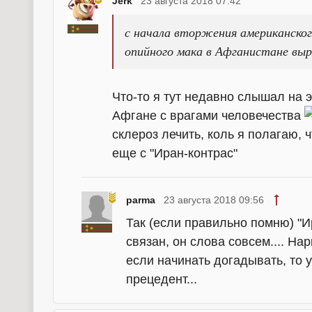
Jerk
23 августа 2018 07:42
с начала вторжения американско
опийного мака в Афганистане выро
Что-то я тут недавно слышал на 
Афгане с врагами человечества
склероз лечить, коль я полагаю, 
еще с "Иран-контрас"
parma
23 августа 2018 09:56
Так (если правильно помню) "И
связан, он слова совсем.... На
если начинать догадывать, то 
прецедент...