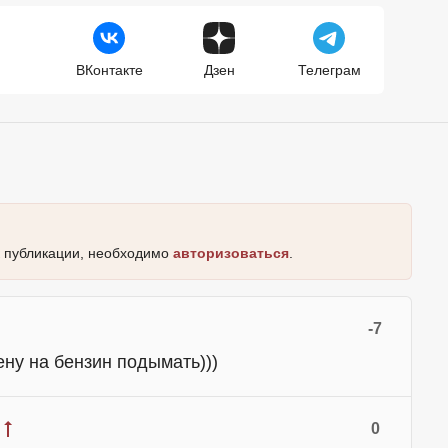
ВКонтакте
Дзен
Телеграм
к публикации, необходимо
авторизоваться
.
-7
ену на бензин подымать)))
0