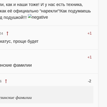
, как и наши тоже! И у нас есть техника,
, как её официально "нарекли"!Как подумаешь
од подушкой!!!
+1
24
катус, проще будет
+1
инские фамилии
-2
16
узинские фамилии