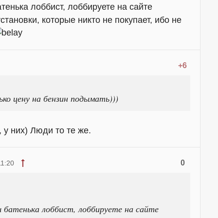
атенька лоббист, лоббируете на сайте
тановки, которые никто не покупает, ибо не
+6
ко цену на бензин подымать)))
 у них) Люди то те же.
0
11:20
ы батенька лоббист, лоббируете на сайте