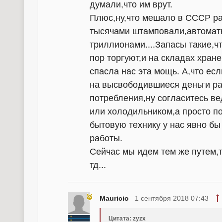
думали,что им врут.
Плюс,ну,что мешало в СССР ра
тысячами штамповали,автомат
триллионами....Запасы такие,ч
пор торгуют,и на складах хране
спасла нас эта мощь. А,что ес
на высвободившиеся деньги ра
потребления,ну согласитесь ве
или холодильником,а просто по
бытовую технику у нас явно бы 
работы.
Сейчас мы идем тем же путем,т
тд...
Mauricio
1 сентября 2018 07:43
Цитата: zyzx