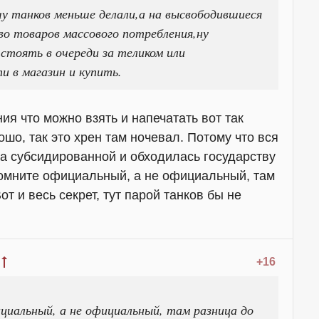
чу танков меньше делали,а на высвободившиеся
во товаров массового потребления,ну
 стоять в очереди за теликом или
и в магазин и купить.
ия что можно взять и напечатать вот так
ошо, так это хрен там ночевал. Потому что вся
ла субсидированной и обходилась государству
 помните официальный, а не официальный, там
Вот и весь секрет, тут парой танков бы не
+16
циальный, а не официальный, там разница до