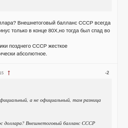
оллара? Внешнетоговый балланс СССР всегда
нус только в конце 80Х,но тогда был спад во
ики позднего СССР жесткое
ически абсолютное.
-2
15
официальный, а не официальный, там разница
с доллара? Внешнетоговый балланс СССР