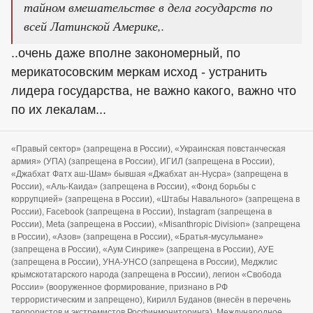
тайном вмешательстве в дела государств по
всей Латинской Америке,.
..очень даже вполне закономерный, по
мерикатосовским меркам исход - устранить
лидера государства, не важно какого, важно что
по их лекалам...
«Правый сектор» (запрещена в России), «Украинская повстанческая
армия» (УПА) (запрещена в России), ИГИЛ (запрещена в России),
«Джабхат Фатх аш-Шам» бывшая «Джабхат ан-Нусра» (запрещена в
России), «Аль-Каида» (запрещена в России), «Фонд борьбы с
коррупцией» (запрещена в России), «Штабы Навального» (запрещена в
России), Facebook (запрещена в России), Instagram (запрещена в
России), Meta (запрещена в России), «Misanthropic Division» (запрещена
в России), «Азов» (запрещена в России), «Братья-мусульмане»
(запрещена в России), «Аум Синрике» (запрещена в России), АУЕ
(запрещена в России), УНА-УНСО (запрещена в России), Меджлис
крымскотатарского народа (запрещена в России), легион «Свобода
России» (вооруженное формирование, признано в РФ
террористическим и запрещено), Кирилл Буданов (внесён в перечень
террористов и экстремистов Росфинмониторинга), Международное