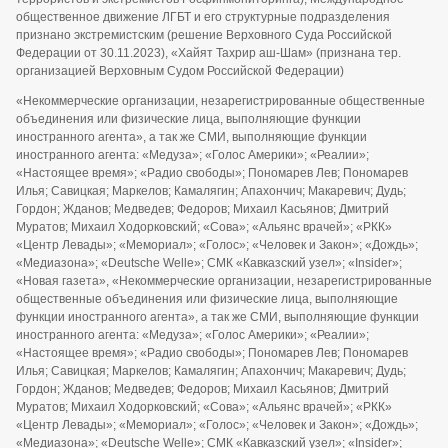
общественное движение ЛГБТ и его структурные подразделения
признано экстремистским (решение Верховного Суда Российской
Федерации от 30.11.2023), «Хайят Тахрир аш-Шам» (признана тер.
организацией Верховным Судом Российской Федерации)
«Некоммерческие организации, незарегистрированные общественные
объединения или физические лица, выполняющие функции
иностранного агента», а так же СМИ, выполняющие функции
иностранного агента: «Медуза»; «Голос Америки»; «Реалии»;
«Настоящее время»; «Радио свободы»; Пономарев Лев; Пономарев
Илья; Савицкая; Маркелов; Камалягин; Апахончич; Макаревич; Дудь;
Гордон; Жданов; Медведев; Федоров; Михаил Касьянов; Дмитрий
Муратов; Михаил Ходорковский; «Сова»; «Альянс врачей»; «РКК»
«Центр Левады»; «Мемориал»; «Голос»; «Человек и Закон»; «Дождь»;
«Медиазона»; «Deutsche Welle»; СМК «Кавказский узел»; «Insider»;
«Новая газета», «Некоммерческие организации, незарегистрированные
общественные объединения или физические лица, выполняющие
функции иностранного агента», а так же СМИ, выполняющие функции
иностранного агента: «Медуза»; «Голос Америки»; «Реалии»;
«Настоящее время»; «Радио свободы»; Пономарев Лев; Пономарев
Илья; Савицкая; Маркелов; Камалягин; Апахончич; Макаревич; Дудь;
Гордон; Жданов; Медведев; Федоров; Михаил Касьянов; Дмитрий
Муратов; Михаил Ходорковский; «Сова»; «Альянс врачей»; «РКК»
«Центр Левады»; «Мемориал»; «Голос»; «Человек и Закон»; «Дождь»;
«Медиазона»; «Deutsche Welle»; СМК «Кавказский узел»; «Insider»;