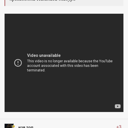
+3
изя топ