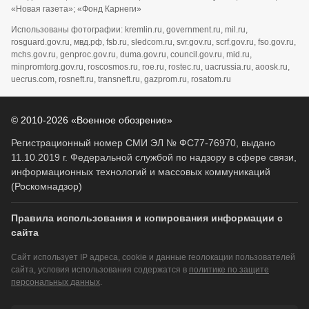
«Новая газета»; «Фонд Карнеги»
Использованы фотографии: kremlin.ru, government.ru, mil.ru,
rosguard.gov.ru, мвд.рф, fsb.ru, sledcom.ru, svr.gov.ru, scrf.gov.ru, fso.gov.ru,
mchs.gov.ru, genproc.gov.ru, duma.gov.ru, council.gov.ru, mid.ru,
minpromtorg.gov.ru, roscosmos.ru, roe.ru, rostec.ru, uacrussia.ru, aoosk.ru,
uecrus.com, rosneft.ru, transneft.ru, gazprom.ru, rosatom.ru
© 2010-2026 «Военное обозрение»
Регистрационный номер СМИ ЭЛ № ФС77-76970, выдано
11.10.2019 г. Федеральной службой по надзору в сфере связи,
информационных технологий и массовых коммуникаций
(Роскомнадзор)
Правила использования и копирования информации с
сайта
Сайт использует IP адреса, cookie и данные геолокации пользователей
сайта, условия использования содержатся в
политике по защите
персональных данных
.