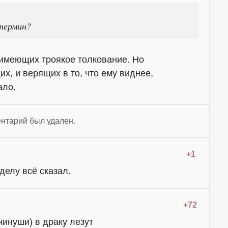
термин?
имеющих троякое толкование. Но
, и верящих в то, что ему виднее,
ало.
нтарий был удален.
+1
 делу всё сказал.
+72
(чинуши) в драку лезут