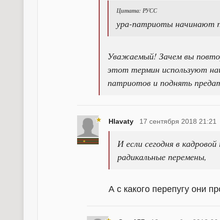
Цитата: РУСС
ура-патриоты начинают 
Уважаемый! Зачем вы повто
этот термин используют нац
патриотов и поднять предат
Hlavaty
17 сентября 2018 21:21
И если сегодня в кадрово
радикальные перемены,
А с какого перепугу они п