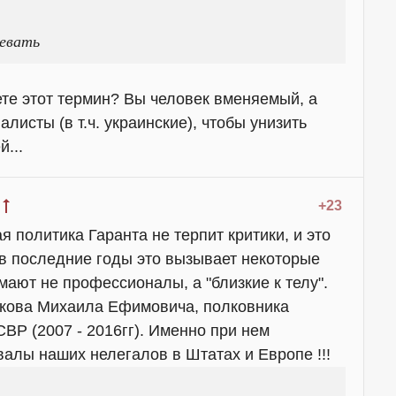
евать
те этот термин? Вы человек вменяемый, а
листы (в т.ч. украинские), чтобы унизить
...
+23
 политика Гаранта не терпит критики, и это
о в последние годы это вызывает некоторые
ают не профессионалы, а "близкие к телу".
дкова Михаила Ефимовича, полковника
СВР (2007 - 2016гг). Именно при нем
алы наших нелегалов в Штатах и Европе !!!