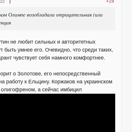
+19
:22
ком Олимпе возобладала отрицательная (или
екция
утин не любит сильных и авторитетных
т быть умнее его. Очевидно, что среди таких,
арант чувствует себя намного комфортнее.
ворит о Золотове, его непосредственный
на работу к Ельцину. Коржаков на украинском
 олигофреном, а сейчас имбицил