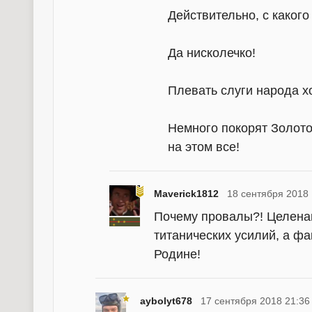
Действительно, с какого
Да нисколечко!
Плевать слуги народа х
Немного покорят Золот
на этом все!
Maverick1812
18 сентября 2018 
Почему провалы?! Целена
титанических усилий, а ф
Родине!
aybolyt678
17 сентября 2018 21:36