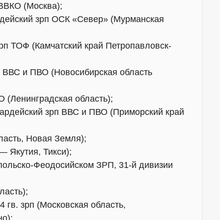
ВВКО (Москва);
рдейский зрп ОСК «Север» (Мурманская
рп ТОФ (Камчатский край Петропавловск-
п ВВС и ПВО (Новосибирская область
О (Ленинградская область);
вардейский зрп ВВС и ПВО (Приморский край
ласть, Новая Земля);
— Якутия, Тикси);
опольско-Феодосийском ЗРП, 31-й дивизии
ласть);
 гв. зрп (Московская область,
о);