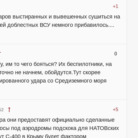
+1
аров выстиранных и вывешенных сушиться на
ей доблестных ВСУ немного прибавилось....
0
у, им то чего бояться? Их беспилотники, на
точно не начнем, обойдутся.Тут скорее
ированного удара со Средиземного моря
+5
52
тра они предоставят официально сделанные
осы под аэродромы подскока для НАТОВских
ут С-400 в Крыму будет фактором