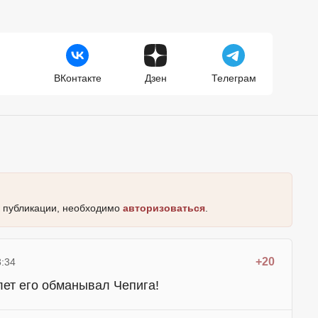
ВКонтакте
Дзен
Телеграм
к публикации, необходимо
авторизоваться
.
+20
3:34
лет его обманывал Чепига!