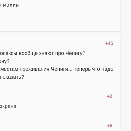
и Вилли.
+15
лосаксы вообще знают про Чепигу?
очу?
 местам проживания Чепиги... теперь что надо
показать?
+2
экрана
+6