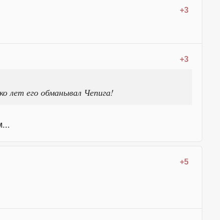
+3
+3
ько лет его обманывал Чепига!
...
+5