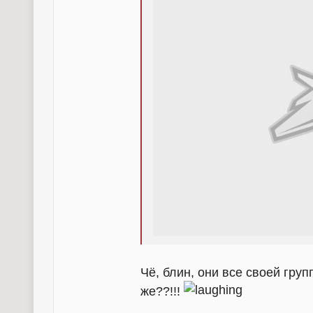
Чё, блин, они все своей гру
же??!!!