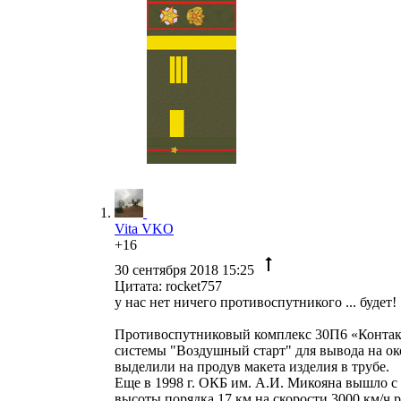
Vita VKO
+16
30 сентября 2018 15:25
Цитата: rocket757
у нас нет ничего противоспутникого ... будет!
Противоспутниковый комплекс 30П6 «Контакт» 
системы "Воздушный старт" для вывода на ок
выделили на продув макета изделия в трубе.
Еще в 1998 г. ОКБ им. А.И. Микояна вышло с
высоты порядка 17 км на скорости 3000 км/ч 