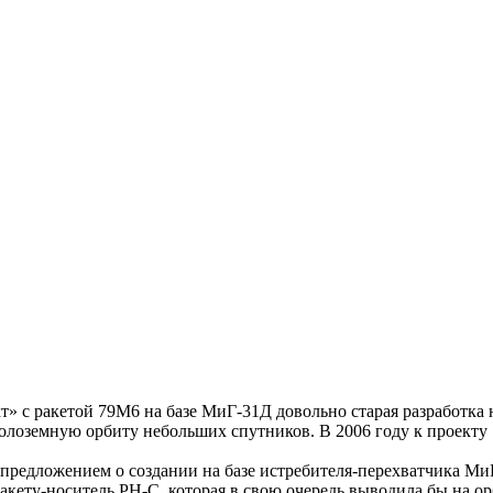
с ракетой 79М6 на базе МиГ-31Д довольно старая разработка на
олоземную орбиту небольших спутников. В 2006 году к проекту
 предложением о создании на базе истребителя-перехватчика МиГ
ракету-носитель РН-С, которая в свою очередь выводила бы на 