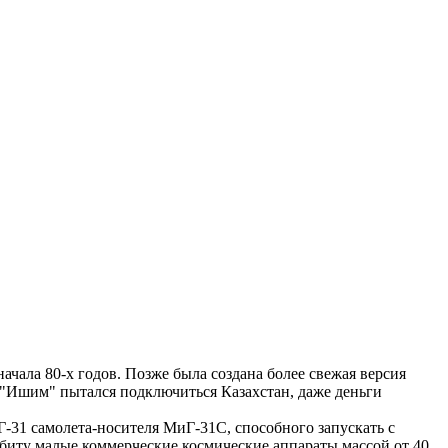
чала 80-х годов. Позже была создана более свежая версия
 "Ишим" пытался подключиться Казахстан, даже деньги
-31 самолета-носителя МиГ-31С, способного запускать с
орбиту малые коммерческие космические аппараты массой от 40