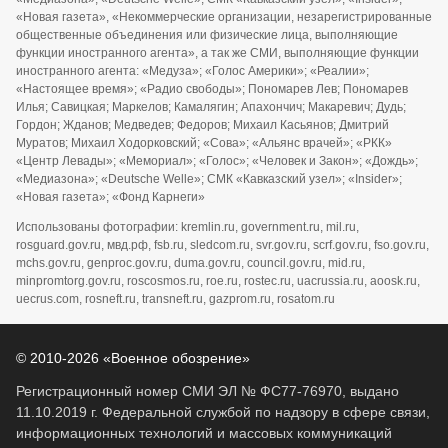
«Новая газета», «Некоммерческие организации, незарегистрированные
общественные объединения или физические лица, выполняющие
функции иностранного агента», а так же СМИ, выполняющие функции
иностранного агента: «Медуза»; «Голос Америки»; «Реалии»;
«Настоящее время»; «Радио свободы»; Пономарев Лев; Пономарев
Илья; Савицкая; Маркелов; Камалягин; Апахончич; Макаревич; Дудь;
Гордон; Жданов; Медведев; Федоров; Михаил Касьянов; Дмитрий
Муратов; Михаил Ходорковский; «Сова»; «Альянс врачей»; «РКК»
«Центр Левады»; «Мемориал»; «Голос»; «Человек и Закон»; «Дождь»;
«Медиазона»; «Deutsche Welle»; СМК «Кавказский узел»; «Insider»;
«Новая газета»; «Фонд Карнеги»
Использованы фотографии: kremlin.ru, government.ru, mil.ru,
rosguard.gov.ru, мвд.рф, fsb.ru, sledcom.ru, svr.gov.ru, scrf.gov.ru, fso.gov.ru,
mchs.gov.ru, genproc.gov.ru, duma.gov.ru, council.gov.ru, mid.ru,
minpromtorg.gov.ru, roscosmos.ru, roe.ru, rostec.ru, uacrussia.ru, aoosk.ru,
uecrus.com, rosneft.ru, transneft.ru, gazprom.ru, rosatom.ru
© 2010-2026 «Военное обозрение»
Регистрационный номер СМИ ЭЛ № ФС77-76970, выдано
11.10.2019 г. Федеральной службой по надзору в сфере связи,
информационных технологий и массовых коммуникаций