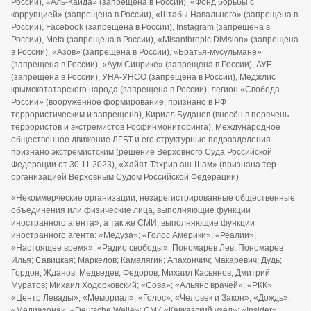
России), «Аль-Каида» (запрещена в России), «Фонд борьбы с
коррупцией» (запрещена в России), «Штабы Навального» (запрещена в
России), Facebook (запрещена в России), Instagram (запрещена в
России), Meta (запрещена в России), «Misanthropic Division» (запрещена
в России), «Азов» (запрещена в России), «Братья-мусульмане»
(запрещена в России), «Аум Синрике» (запрещена в России), АУЕ
(запрещена в России), УНА-УНСО (запрещена в России), Меджлис
крымскотатарского народа (запрещена в России), легион «Свобода
России» (вооруженное формирование, признано в РФ
террористическим и запрещено), Кирилл Буданов (внесён в перечень
террористов и экстремистов Росфинмониторинга), Международное
общественное движение ЛГБТ и его структурные подразделения
признано экстремистским (решение Верховного Суда Российской
Федерации от 30.11.2023), «Хайят Тахрир аш-Шам» (признана тер.
организацией Верховным Судом Российской Федерации)
«Некоммерческие организации, незарегистрированные общественные
объединения или физические лица, выполняющие функции
иностранного агента», а так же СМИ, выполняющие функции
иностранного агента: «Медуза»; «Голос Америки»; «Реалии»;
«Настоящее время»; «Радио свободы»; Пономарев Лев; Пономарев
Илья; Савицкая; Маркелов; Камалягин; Апахончич; Макаревич; Дудь;
Гордон; Жданов; Медведев; Федоров; Михаил Касьянов; Дмитрий
Муратов; Михаил Ходорковский; «Сова»; «Альянс врачей»; «РКК»
«Центр Левады»; «Мемориал»; «Голос»; «Человек и Закон»; «Дождь»;
«Медиазона»; «Deutsche Welle»; СМК «Кавказский узел»; «Insider»;