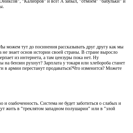
"Ониксов", "Калибров" и все! А забыл, "отмоем" "бабульки" и
ы.
. Мы можем тут до посинения рассказывать друг другу как мы
 не знает основ истории своей страны. В стране выросло
рпает из интернета, а там цензуры пока нет. Ну
ы на бензин рухнут? Зарплата у токаря или хлебороба станет
ти в армии перестанут продаваться?Что изменится? Можете
о и озабоченность. Система не будет заботиться о слабых и
дут жить в "треклятом западном полушарии" или в "злой