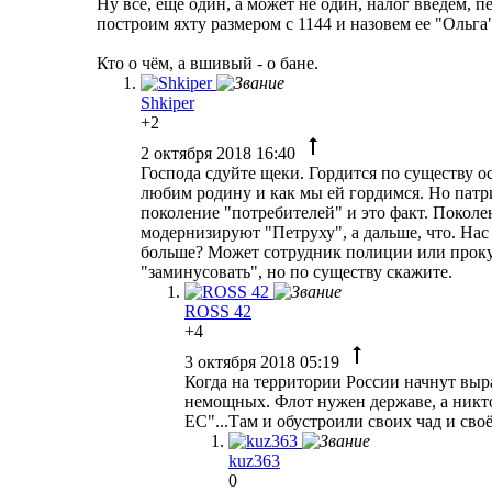
Ну все, еще один, а может не один, налог введем, п
построим яхту размером с 1144 и назовем ее "Ольга
Кто о чём, а вшивый - о бане.
Shkiper
+2
2 октября 2018 16:40
Господа сдуйте щеки. Гордится по существу ос
любим родину и как мы ей гордимся. Но патри
поколение "потребителей" и это факт. Поколе
модернизируют "Петруху", а дальше, что. Нас
больше? Может сотрудник полиции или прокур
"заминусовать", но по существу скажите.
ROSS 42
+4
3 октября 2018 05:19
Когда на территории России начнут выра
немощных. Флот нужен державе, а никто
ЕС"...Там и обустроили своих чад и сво
kuz363
0