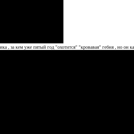
ика , за кем уже пятый год "охотится" "кровавая" гебня , но он