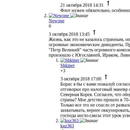
21 октября 2018 14:31
Флот нужен обязательно, особенно
Newone
0
3 октября 2018 13:45
Жизнь, как это не казалось странным, 
огромные экономические дивиденты. Пр
"Петр Великий" часть огромного компле
произошло с Югославией, Ираком, Ливи
Shkiper
+3
3 октября 2018 17:00
Борис я бы с вами пожалуй согласи
отговорки про налоговый маневр о
Северная Корея. Согласен, что об
страны? Мое детство прошло в 70-
Только все это не спасло от разва
захватывать, вернее оккупировать
господа англо-саксы этот урок ус
kuz363