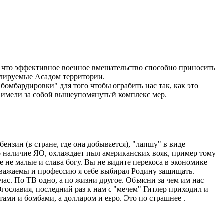
, что эффективное военное вмешательство способно приносить
олируемые Асадом территории.
омбардировки" для того чтобы ограбить нас так, как это
 имели за собой вышеупомянутый комплекс мер.
ензин (в стране, где она добывается), "лапшу" в виде
ко наличие ЯО, охлаждает пыл американских вояк, пример тому
 не малые и слава богу. Вы не видите перекоса в экономике
 уважаемы и профессию я себе выбирал Родину защищать.
час. По ТВ одно, а по жизни другое. Объясни за чем им нас
гославия, последний раз к нам с "мечем" Гитлер приходил и
ами и бомбами, а долларом и евро. Это по страшнее .