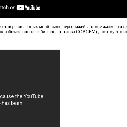
у от перечисленных мной выше персонажей , то мне жалко этих д
ак работать они не сабираюца от слова СОВСЕМ) , потому что их ж