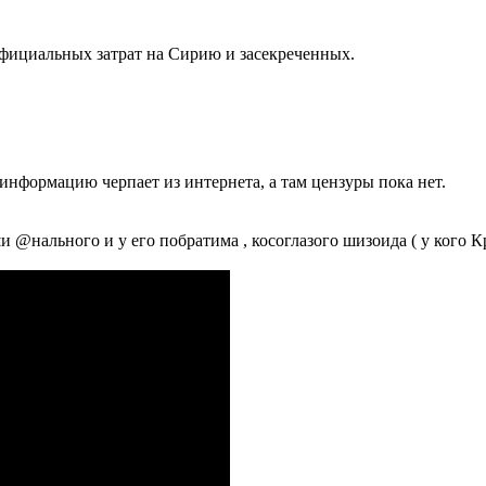
фициальных затрат на Сирию и засекреченных.
информацию черпает из интернета, а там цензуры пока нет.
 @нального и у его побратима , косоглазого шизоида ( у кого К