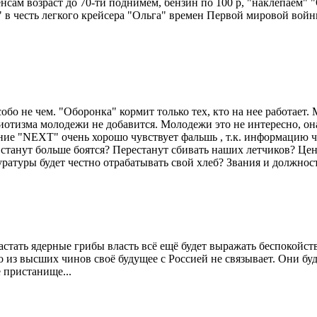
енсам возраст до 70-ти поднимем, бензин по 100 р, "наклепаем" 
" в честь легкого крейсера "Ольга" времен Первой мировой войн
обо не чем. "Оборонка" кормит только тех, кто на нее работает
отизма молодежи не добавится. Молодежи это не интересно, она
ние "NEXT" очень хорошо чувствует фальшь , т.к. информацию че
 станут больше боятся? Перестанут сбивать наших летчиков? Цен
атуры будет честно отрабатывать свой хлеб? Звания и должнос
стать ядерные грибы власть всё ещё будет выражать беспокойств
 из высших чинов своё будущее с Россией не связывает. Они бу
ё пристанище...