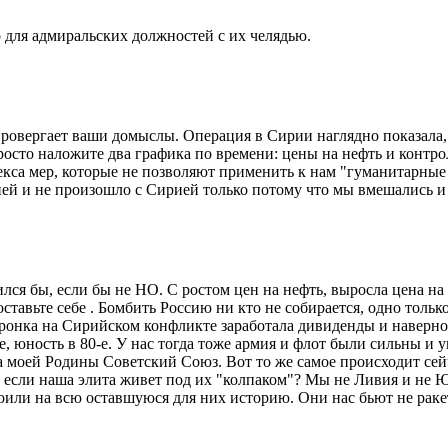
 для адмиральских должностей с их челядью.
опровергает ваши домыслы. Операция в Сирии наглядно показала
осто наложите два графика по времени: цены на нефть и контр
кса мер, которые не позволяют применить к нам "гуманитарные б
ей и не произошло с Сирией только потому что мы вмешались и
лся бы, если бы не НО. С ростом цен на нефть, выросла цена на б
ставьте себе . Бомбить Россию ни кто не собирается, одно толь
оронка на Сирийском конфликте заработала дивиденды и наверное
е, юность в 80-е. У нас тогда тоже армия и флот были сильны и
ла моей Родины Советский Союз. Вот то же самое происходит сей
, если наша элита живет под их "колпаком"? Мы не Ливия и не Ю
воили на всю оставшуюся для них историю. Они нас бьют не ракет