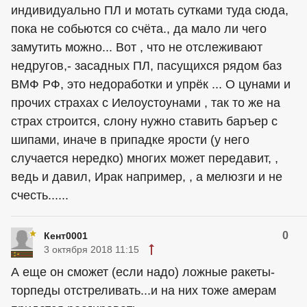
индивидуально ПЛ и мотать сутками туда сюда,
пока не собьются со счёта., да мало ли чего
замутить можно... Вот , что не отслеживают
недругов,- засадных ПЛ, пасущихся рядом баз
ВМФ РФ, это недоработки и упрёк ... О цунами и
прочих страхах с Иелоустоунами , так то же на
страх строится, слону нужно ставить баръер с
шипами, иначе в припадке ярости (у него
случается нередко) многих может передавит, ,
ведь и давил, Ирак например, , а мелюзги и не
счесть......
0
Кент0001
3 октября 2018 11:15
А еще он сможет (если надо) ложные ракеты-
торпеды отстреливать...и на них тоже амерам