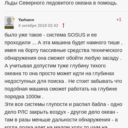
Льды Северного ледовитого океана в помощь.
+1
Yarhann
4 октября 2018 02:42
было уже такое - система SOSUS и ее
проходили ... А эта машина будет намного тише ,
имея на борту пассивные средства технического
обнаружения она сможет обойти любую засаду .
А учитывая допустим туже глубину тихого
океана то она просто может идти на глубинах
недоступных для поиска . Не стоит забывать что
подобная машина сможет работать на глубине
порядка 1000м .
Эти все системы глупости и распил бабла - одно
дело РЛС закрыть воздух - другое дело океан -
там в разы меньше дальности обнаружения - а
когда лодка идет на малом ходу то шум на