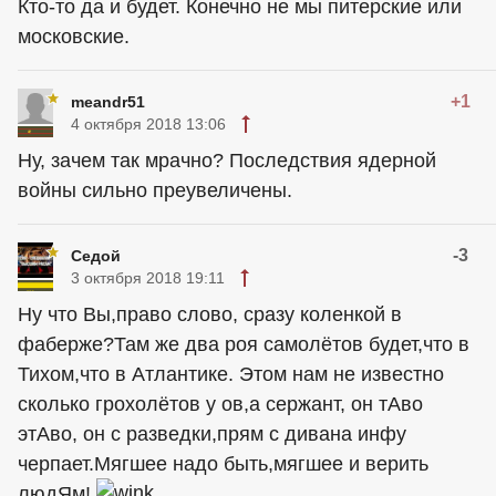
Кто-то да и будет. Конечно не мы питерские или
московские.
+1
meandr51
4 октября 2018 13:06
Ну, зачем так мрачно? Последствия ядерной
войны сильно преувеличены.
-3
Седой
3 октября 2018 19:11
Ну что Вы,право слово, сразу коленкой в
фаберже?Там же два роя самолётов будет,что в
Тихом,что в Атлантике. Этом нам не известно
сколько грохолётов у ов,а сержант, он тАво
этАво, он с разведки,прям с дивана инфу
черпает.Мягшее надо быть,мягшее и верить
людЯм!