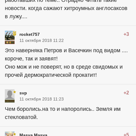
работавших по теме.. Отрадно читать такие
новости. когда сажают хитроумных англосаксов
в лужу....
+3
rocket757
11 октября 2018 11:22
Это наверняка Петров и Васечкин под видом ....
короче, так и заявят!
Оно мож и не поверят, но в среде свидомых и
прочей дермократической прокатит!
+2
svp
11 октября 2018 11:23
Чем боролись.на то и напоролись.. Земля им
стекловатой.
+5
Masya Masya