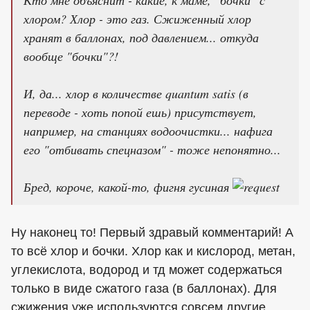
Кто мне объяснит - какие, к маме, "бочки" с
хлором? Хлор - это газ. Сжиженный хлор
хранят в баллонах, под давлением... откуда
вообще "бочки"?!
И, да... хлор в количестве quantum satis (в
переводе - хоть попой ешь) присутствует,
например, на станциях водоочистки... нафига
его "отбивать спецназом" - тоже непонятно...
Бред, короче, какой-то, фигня гусиная
Ну наконец то! Первый здравый комментарий! А
то всё хлор и бочки. Хлор как и кислород, метан,
углекислота, водород и тд может содержаться
только в виде сжатого газа (в баллонах). Для
сжижения уже используются совсем другие