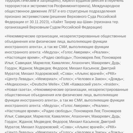
террористическим и запрещено), Кирилл Буданов (внесён в перечень
террористов и экстремистов Росфинмониторинга), Международное
общественное движение ЛГБТ и его структурные подразделения
признано экстремистским (решение Верховного Суда Российской
Федерации от 30.11.2023), «Хайят Тахрир аш-Шам» (признана тер.
организацией Верховным Судом Российской Федерации)
«Некоммерческие организации, незарегистрированные общественные
объединения или физические лица, выполняющие функции
иностранного агента», а так же СМИ, выполняющие функции
иностранного агента: «Медуза»; «Голос Америки»; «Реалии»;
«Настоящее время»; «Радио свободы»; Пономарев Лев; Пономарев
Илья; Савицкая; Маркелов; Камалягин; Апахончич; Макаревич; Дудь;
Гордон; Жданов; Медведев; Федоров; Михаил Касьянов; Дмитрий
Муратов; Михаил Ходорковский; «Сова»; «Альянс врачей»; «РКК»
«Центр Левады»; «Мемориал»; «Голос»; «Человек и Закон»; «Дождь»;
«Медиазона»; «Deutsche Welle»; СМК «Кавказский узел»; «Insider»;
«Новая газета», «Некоммерческие организации, незарегистрированные
общественные объединения или физические лица, выполняющие
функции иностранного агента», а так же СМИ, выполняющие функции
иностранного агента: «Медуза»; «Голос Америки»; «Реалии»;
«Настоящее время»; «Радио свободы»; Пономарев Лев; Пономарев
Илья; Савицкая; Маркелов; Камалягин; Апахончич; Макаревич; Дудь;
Гордон; Жданов; Медведев; Федоров; Михаил Касьянов; Дмитрий
Муратов; Михаил Ходорковский; «Сова»; «Альянс врачей»; «РКК»
«Центр Левады»; «Мемориал»; «Голос»; «Человек и Закон»; «Дождь»;