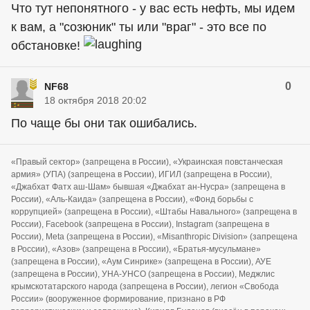
Что тут непонятного - у вас есть нефть, мы идем
к вам, а "созюник" ты или "враг" - это все по
обстановке!
0
NF68
18 октября 2018 20:02
По чаще бы они так ошибались.
«Правый сектор» (запрещена в России), «Украинская повстанческая
армия» (УПА) (запрещена в России), ИГИЛ (запрещена в России),
«Джабхат Фатх аш-Шам» бывшая «Джабхат ан-Нусра» (запрещена в
России), «Аль-Каида» (запрещена в России), «Фонд борьбы с
коррупцией» (запрещена в России), «Штабы Навального» (запрещена в
России), Facebook (запрещена в России), Instagram (запрещена в
России), Meta (запрещена в России), «Misanthropic Division» (запрещена
в России), «Азов» (запрещена в России), «Братья-мусульмане»
(запрещена в России), «Аум Синрике» (запрещена в России), АУЕ
(запрещена в России), УНА-УНСО (запрещена в России), Меджлис
крымскотатарского народа (запрещена в России), легион «Свобода
России» (вооруженное формирование, признано в РФ