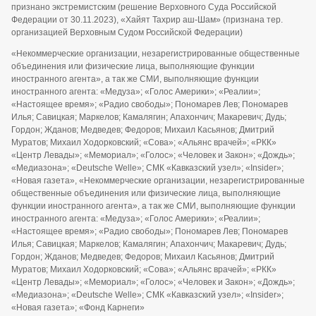
признано экстремистским (решение Верховного Суда Российской
Федерации от 30.11.2023), «Хайят Тахрир аш-Шам» (признана тер.
организацией Верховным Судом Российской Федерации)
«Некоммерческие организации, незарегистрированные общественные
объединения или физические лица, выполняющие функции
иностранного агента», а так же СМИ, выполняющие функции
иностранного агента: «Медуза»; «Голос Америки»; «Реалии»;
«Настоящее время»; «Радио свободы»; Пономарев Лев; Пономарев
Илья; Савицкая; Маркелов; Камалягин; Апахончич; Макаревич; Дудь;
Гордон; Жданов; Медведев; Федоров; Михаил Касьянов; Дмитрий
Муратов; Михаил Ходорковский; «Сова»; «Альянс врачей»; «РКК»
«Центр Левады»; «Мемориал»; «Голос»; «Человек и Закон»; «Дождь»;
«Медиазона»; «Deutsche Welle»; СМК «Кавказский узел»; «Insider»;
«Новая газета», «Некоммерческие организации, незарегистрированные
общественные объединения или физические лица, выполняющие
функции иностранного агента», а так же СМИ, выполняющие функции
иностранного агента: «Медуза»; «Голос Америки»; «Реалии»;
«Настоящее время»; «Радио свободы»; Пономарев Лев; Пономарев
Илья; Савицкая; Маркелов; Камалягин; Апахончич; Макаревич; Дудь;
Гордон; Жданов; Медведев; Федоров; Михаил Касьянов; Дмитрий
Муратов; Михаил Ходорковский; «Сова»; «Альянс врачей»; «РКК»
«Центр Левады»; «Мемориал»; «Голос»; «Человек и Закон»; «Дождь»;
«Медиазона»; «Deutsche Welle»; СМК «Кавказский узел»; «Insider»;
«Новая газета»; «Фонд Карнеги»