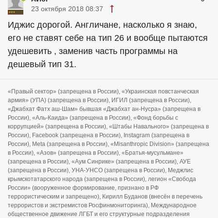
23 октября 2018 08:37
Иджис дорогой. Англичане, насколько я знаю,
его не ставят себе на тип 26 и вообще пытаются
удешевить , заменив часть программы на
дешевый тип 31.
«Правый сектор» (запрещена в России), «Украинская повстанческая
армия» (УПА) (запрещена в России), ИГИЛ (запрещена в России),
«Джабхат Фатх аш-Шам» бывшая «Джабхат ан-Нусра» (запрещена в
России), «Аль-Каида» (запрещена в России), «Фонд борьбы с
коррупцией» (запрещена в России), «Штабы Навального» (запрещена в
России), Facebook (запрещена в России), Instagram (запрещена в
России), Meta (запрещена в России), «Misanthropic Division» (запрещена
в России), «Азов» (запрещена в России), «Братья-мусульмане»
(запрещена в России), «Аум Синрике» (запрещена в России), АУЕ
(запрещена в России), УНА-УНСО (запрещена в России), Меджлис
крымскотатарского народа (запрещена в России), легион «Свобода
России» (вооруженное формирование, признано в РФ
террористическим и запрещено), Кирилл Буданов (внесён в перечень
террористов и экстремистов Росфинмониторинга), Международное
общественное движение ЛГБТ и его структурные подразделения