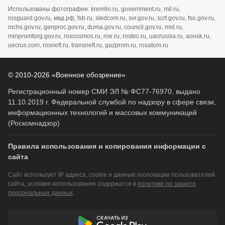
Использованы фотографии: kremlin.ru, government.ru, mil.ru,
rosguard.gov.ru, мвд.рф, fsb.ru, sledcom.ru, svr.gov.ru, scrf.gov.ru, fso.gov.ru,
mchs.gov.ru, genproc.gov.ru, duma.gov.ru, council.gov.ru, mid.ru,
minpromtorg.gov.ru, roscosmos.ru, roe.ru, rostec.ru, uacrussia.ru, aoosk.ru,
uecrus.com, rosneft.ru, transneft.ru, gazprom.ru, rosatom.ru
© 2010-2026 «Военное обозрение»
Регистрационный номер СМИ ЭЛ № ФС77-76970, выдано
11.10.2019 г. Федеральной службой по надзору в сфере связи,
информационных технологий и массовых коммуникаций
(Роскомнадзор)
Правила использования и копирования информации с
сайта
Сайт использует IP адреса, cookie и данные геолокации пользователей
сайта, условия использования содержатся в
политике по защите
персональных данных
.