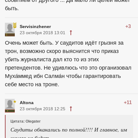
событием от другого ... Да мало ли целей может
быть.
+3
Servisinzhener
23 октября 2018 13:01
Очень может быть. У саудитов идёт грызня за
трон, возможно скоро выяснится что приказ
убить журналиста дал кто то из этих
претендентов. Не удивлюсь что это организовал
Муха́ммед ибн Салма́н чтобы гарантировать
себе место на троне.
+11
Altona
23 октября 2018 12:25
Цитата: Olegater
Саудиты обкакались по полной!!!! И главное, им
ничего не будет.