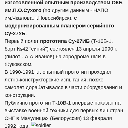
изготовленной опытным производством ОКБ
им.П.О.Сухого
(по другим данным - НАПО
им.Чкалова, г.Новосибирск),
с
модернизированным планером серийного
Су-27УБ
.
Первый полет
прототипа Су-27ИБ
(Т-10В-1,
борт №42 "синий") состоялся 13 апреля 1990 г.
(пилот - А.А.Иванов) на аэродроме ЛИИ в
Жуковском.
В 1990-1991 г.г. опытный прототип проходил
летно-конструкторские испытания, позже
самолет дорабатывался в части оборудования и
конструкции.
Публично прототип Т-10В-1 впервые показан на
выставке военной техники для первых лиц стран
СНГ в Мачулищах (Белоруссия) 13 февраля
1992 года.