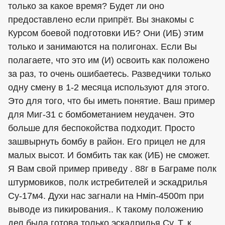
только за какое время? Будет ли оно
предоставлено если припрёт. Вы знакомы с
Курсом боевой подготовки ИБ? Они (ИБ) этим
только и занимаются на полигонах. Если Вы
полагаете, что это им (И) освоить как положено
за раз, то очень ошибаетесь. Разведчики только
одну смену в 1-2 месяца используют для этого.
Это для того, что бы иметь понятие. Ваш пример
для Миг-31 с бомбометанием неудачен. Это
больше для беспокойства подходит. Просто
зашвырнуть бомбу в район. Его прицел не для
малых высот. И бомбить так как (ИБ) не сможет.
Я Вам свой пример приведу . 88г в Баграме полк
штурмовиков, полк истребителей и эскадрилья
Су-17м4. Духи нас загнали на Нмin-4500m при
выводе из пикирования.. К такому положению
дел была готова только эскадрилья Су. Т. к.