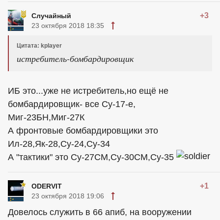
+3
Случайный
23 октября 2018 18:35
Цитата: kplayer
истребитель-бомбардировщик
ИБ это...уже не истребитель,но ещё не
бомбардировщик- все Су-17-е,
Миг-23БН,Миг-27К
А фронтовые бомбардировщики это
Ил-28,Як-28,Су-24,Су-34
А "тактики" это Су-27СМ,Су-30СМ,Су-35
+1
ODERVIT
23 октября 2018 19:06
Довелось служить в 66 апиб, на вооружении