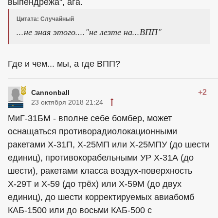
выпендрежа", ага.
Цитата: Случайный
...не зная этого...."не лезте на...ВПП"
Где и чем... мы, а где ВПП?
+2
Cannonball
23 октября 2018 21:24
МиГ-31БМ - вполне себе бомбер, может
оснащаться противорадиолокационными
ракетами Х-31П, Х-25МП или X-25МПУ (до шести
единиц), противокорабельными УР X-31А (до
шести), ракетами класса воздух-поверхность
Х-29Т и Х-59 (до трёх) или X-59М (до двух
единиц), до шести корректируемых авиабомб
КАБ-1500 или до восьми КАБ-500 с