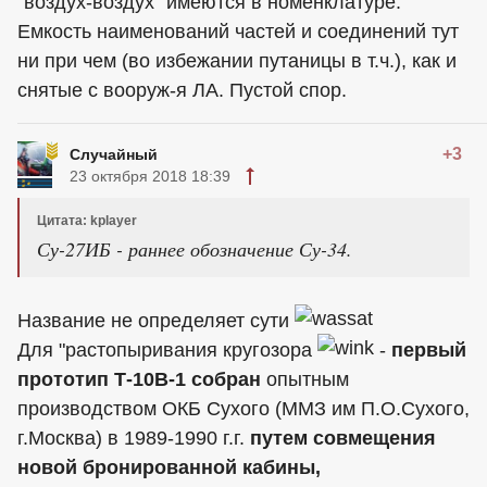
"воздух-воздух" имеются в номенклатуре.
Емкость наименований частей и соединений тут
ни при чем (во избежании путаницы в т.ч.), как и
снятые с вооруж-я ЛА. Пустой спор.
+3
Случайный
23 октября 2018 18:39
Цитата: kplayer
Су-27ИБ - раннее обозначение Су-34.
Название не определяет сути
Для "растопыривания кругозора
-
первый
прототип Т-10В-1
собран
опытным
производством ОКБ Сухого (ММЗ им П.О.Сухого,
г.Москва) в 1989-1990 г.г.
путем совмещения
новой бронированной кабины,