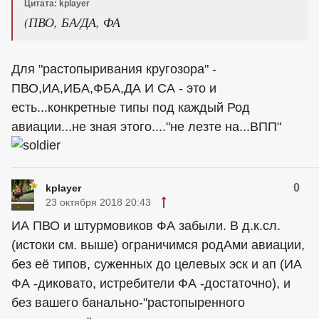
Цитата: kplayer
(ПВО, БА/ДА, ФА
Для "растопыривания кругозора" -
ПВО,ИА,ИБА,ФБА,ДА И СА - это и
есть...конкретные типы под каждый Род
авиации...не зная этого...."не лезте на...ВПП"
0
kplayer
23 октября 2018 20:43
ИА ПВО и штурмовиков ФА забыли. В д.к.сл.
(истоки см. выше) ограничимся родАми авиации,
без её типов, суженных до целевых эск и ап (ИА
ФА -диковато, истребители ФА -достаточно), и
без вашего банально-"растопыренного