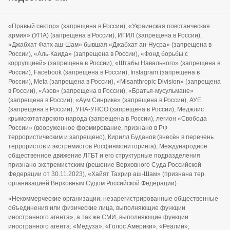
«Правый сектор» (запрещена в России), «Украинская повстанческая
армия» (УПА) (запрещена в России), ИГИЛ (запрещена в России),
«Джабхат Фатх аш-Шам» бывшая «Джабхат ан-Нусра» (запрещена в
России), «Аль-Каида» (запрещена в России), «Фонд борьбы с
коррупцией» (запрещена в России), «Штабы Навального» (запрещена в
России), Facebook (запрещена в России), Instagram (запрещена в
России), Meta (запрещена в России), «Misanthropic Division» (запрещена
в России), «Азов» (запрещена в России), «Братья-мусульмане»
(запрещена в России), «Аум Синрике» (запрещена в России), АУЕ
(запрещена в России), УНА-УНСО (запрещена в России), Меджлис
крымскотатарского народа (запрещена в России), легион «Свобода
России» (вооруженное формирование, признано в РФ
террористическим и запрещено), Кирилл Буданов (внесён в перечень
террористов и экстремистов Росфинмониторинга), Международное
общественное движение ЛГБТ и его структурные подразделения
признано экстремистским (решение Верховного Суда Российской
Федерации от 30.11.2023), «Хайят Тахрир аш-Шам» (признана тер.
организацией Верховным Судом Российской Федерации)
«Некоммерческие организации, незарегистрированные общественные
объединения или физические лица, выполняющие функции
иностранного агента», а так же СМИ, выполняющие функции
иностранного агента: «Медуза»; «Голос Америки»; «Реалии»;