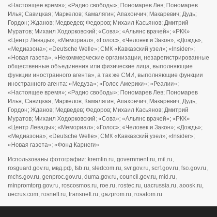
«Настоящее время»; «Радио свободы»; Пономарев Лев; Пономарев
Илья; Савицкая; Маркелов; Камалягин; Апахончич; Макаревич; Дудь;
Гордон; Жданов; Медведев; Федоров; Михаил Касьянов; Дмитрий
Муратов; Михаил Ходорковский; «Сова»; «Альянс врачей»; «РКК»
«Центр Левады»; «Мемориал»; «Голос»; «Человек и Закон»; «Дождь»;
«Медиазона»; «Deutsche Welle»; СМК «Кавказский узел»; «Insider»;
«Новая газета», «Некоммерческие организации, незарегистрированные
общественные объединения или физические лица, выполняющие
функции иностранного агента», а так же СМИ, выполняющие функции
иностранного агента: «Медуза»; «Голос Америки»; «Реалии»;
«Настоящее время»; «Радио свободы»; Пономарев Лев; Пономарев
Илья; Савицкая; Маркелов; Камалягин; Апахончич; Макаревич; Дудь;
Гордон; Жданов; Медведев; Федоров; Михаил Касьянов; Дмитрий
Муратов; Михаил Ходорковский; «Сова»; «Альянс врачей»; «РКК»
«Центр Левады»; «Мемориал»; «Голос»; «Человек и Закон»; «Дождь»;
«Медиазона»; «Deutsche Welle»; СМК «Кавказский узел»; «Insider»;
«Новая газета»; «Фонд Карнеги»
Использованы фотографии: kremlin.ru, government.ru, mil.ru,
rosguard.gov.ru, мвд.рф, fsb.ru, sledcom.ru, svr.gov.ru, scrf.gov.ru, fso.gov.ru,
mchs.gov.ru, genproc.gov.ru, duma.gov.ru, council.gov.ru, mid.ru,
minpromtorg.gov.ru, roscosmos.ru, roe.ru, rostec.ru, uacrussia.ru, aoosk.ru,
uecrus.com, rosneft.ru, transneft.ru, gazprom.ru, rosatom.ru