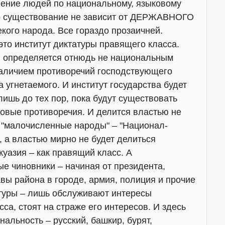
нение людей по национальному, языковому
го существование не зависит от ДЕРЖАВНОГО
кого народа. Все гораздо прозаичней.
это институт диктатуры правящего класса.
, определяется отнюдь не национальным
наличием противоречий господствующего
а угнетаемого. И институт государства будет
ишь до тех пор, пока будут существовать
совые противоречия. И делится властью не
е "малочисленные народы" – "Национал-
 властью мирно не будет делиться
уазия – как правящий класс. А
ые чиновники – начиная от президента,
вы района в городе, армия, полиция и прочие
туры – лишь обслуживают интересы
са, стоят на страже его интересов. И здесь
альность – русский, башкир, бурят,