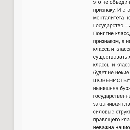
это не объеди
признаку. И е
менталитета не
Государство – 
Понятие класс
признаком, а 
класса и класс
существовать л
классы и клас
будет не неки
ШОВЕНИСТЫ", а
нынешняя бурж
государственн
заканчивая гла
силовые струк
правящего клас
неважна национ