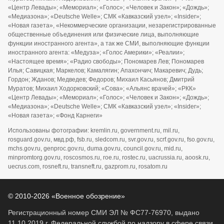
«Центр Левады»; «Мемориал»; «Голос»; «Человек и Закон»; «Дождь»;
«Медиазона»; «Deutsche Welle»; СМК «Кавказский узел»; «Insider»;
«Новая газета», «Некоммерческие организации, незарегистрированные
общественные объединения или физические лица, выполняющие
функции иностранного агента», а так же СМИ, выполняющие функции
иностранного агента: «Медуза»; «Голос Америки»; «Реалии»;
«Настоящее время»; «Радио свободы»; Пономарев Лев; Пономарев
Илья; Савицкая; Маркелов; Камалягин; Апахончич; Макаревич; Дудь;
Гордон; Жданов; Медведев; Федоров; Михаил Касьянов; Дмитрий
Муратов; Михаил Ходорковский; «Сова»; «Альянс врачей»; «РКК»
«Центр Левады»; «Мемориал»; «Голос»; «Человек и Закон»; «Дождь»;
«Медиазона»; «Deutsche Welle»; СМК «Кавказский узел»; «Insider»;
«Новая газета»; «Фонд Карнеги»
Использованы фотографии: kremlin.ru, government.ru, mil.ru,
rosguard.gov.ru, мвд.рф, fsb.ru, sledcom.ru, svr.gov.ru, scrf.gov.ru, fso.gov.ru,
mchs.gov.ru, genproc.gov.ru, duma.gov.ru, council.gov.ru, mid.ru,
minpromtorg.gov.ru, roscosmos.ru, roe.ru, rostec.ru, uacrussia.ru, aoosk.ru,
uecrus.com, rosneft.ru, transneft.ru, gazprom.ru, rosatom.ru
© 2010-2026 «Военное обозрение»
Регистрационный номер СМИ ЭЛ № ФС77-76970, выдано
11.10.2019 г. Федеральной службой по надзору в сфере связи,