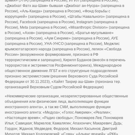
армия» (УПА) (запрещена в России), ИГИЛ (запрещена в России),
«Джабхат Фатх аш-Шам» бывшая «Джабхат ан-Нусра» (запрещена в
России), «Аль-Каида» (запрещена в России), «Фонд борьбы с
коррупцией» (запрещена в России), «Штабы Навального» (запрещена в
России), Facebook (запрещена в России), Instagram (запрещена в
России), Meta (запрещена в России), «Misanthropic Division» (запрещена
в России), «Азов» (запрещена в России), «Братья-мусульмане»
(запрещена в России), «Аум Синрике» (запрещена в России), АУЕ
(запрещена в России), УНА-УНСО (запрещена в России), Меджлис
крымскотатарского народа (запрещена в России), легион «Свобода
России» (вооруженное формирование, признано в РФ
террористическим и запрещено), Кирилл Буданов (внесён в перечень
террористов и экстремистов Росфинмониторинга), Международное
общественное движение ЛГБТ и его структурные подразделения
признано экстремистским (решение Верховного Суда Российской
Федерации от 30.11.2023), «Хайят Тахрир аш-Шам» (признана тер.
организацией Верховным Судом Российской Федерации)
«Некоммерческие организации, незарегистрированные общественные
объединения или физические лица, выполняющие функции
иностранного агента», а так же СМИ, выполняющие функции
иностранного агента: «Медуза»; «Голос Америки»; «Реалии»;
«Настоящее время»; «Радио свободы»; Пономарев Лев; Пономарев
Илья; Савицкая; Маркелов; Камалягин; Апахончич; Макаревич; Дудь;
Гордон; Жданов; Медведев; Федоров; Михаил Касьянов; Дмитрий
Муратов; Михаил Ходорковский; «Сова»; «Альянс врачей»; «РКК»