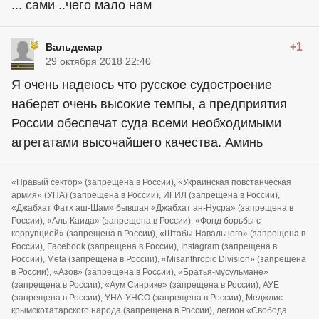
... сами ..чего мало нам
+1
Вальдемар
29 октября 2018 22:40
Я очень надеюсь что русское судостроение
наберет очень высокие темпы, а предприятия
России обеспечат суда всеми необходимыми
агрегатами высочайшего качества. Аминь
«Правый сектор» (запрещена в России), «Украинская повстанческая
армия» (УПА) (запрещена в России), ИГИЛ (запрещена в России),
«Джабхат Фатх аш-Шам» бывшая «Джабхат ан-Нусра» (запрещена в
России), «Аль-Каида» (запрещена в России), «Фонд борьбы с
коррупцией» (запрещена в России), «Штабы Навального» (запрещена в
России), Facebook (запрещена в России), Instagram (запрещена в
России), Meta (запрещена в России), «Misanthropic Division» (запрещена
в России), «Азов» (запрещена в России), «Братья-мусульмане»
(запрещена в России), «Аум Синрике» (запрещена в России), АУЕ
(запрещена в России), УНА-УНСО (запрещена в России), Меджлис
крымскотатарского народа (запрещена в России), легион «Свобода