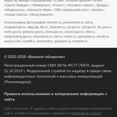
Муратов; Михаил Ходорковский; «Сова»; «Альянс врачей»; «РКК»
«Центр Левады»; «Мемориал»; «Голос»; «Человек и Закон»; «Дождь»;
«Медиазона»; «Deutsche Welle»; СМК «Кавказский узел»; «Insider»;
«Новая газета»; «Фонд Карнеги»
Использованы фотографии: kremlin.ru, government.ru, mil.ru,
rosguard.gov.ru, мвд.рф, fsb.ru, sledcom.ru, svr.gov.ru, scrf.gov.ru, fso.gov.ru,
mchs.gov.ru, genproc.gov.ru, duma.gov.ru, council.gov.ru, mid.ru,
minpromtorg.gov.ru, roscosmos.ru, roe.ru, rostec.ru, uacrussia.ru, aoosk.ru,
uecrus.com, rosneft.ru, transneft.ru, gazprom.ru, rosatom.ru
© 2010-2026 «Военное обозрение»
Регистрационный номер СМИ ЭЛ № ФС77-76970, выдано
11.10.2019 г. Федеральной службой по надзору в сфере связи,
информационных технологий и массовых коммуникаций
(Роскомнадзор)
Правила использования и копирования информации с
сайта
Сайт использует IP адреса, cookie и данные геолокации пользователей
сайта, условия использования содержатся в
политике по защите