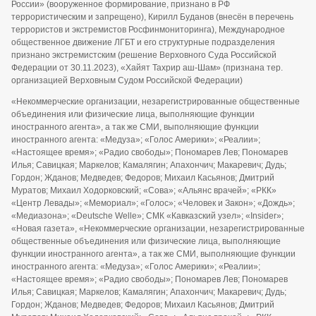
России» (вооруженное формирование, признано в РФ
террористическим и запрещено), Кирилл Буданов (внесён в перечень
террористов и экстремистов Росфинмониторинга), Международное
общественное движение ЛГБТ и его структурные подразделения
признано экстремистским (решение Верховного Суда Российской
Федерации от 30.11.2023), «Хайят Тахрир аш-Шам» (признана тер.
организацией Верховным Судом Российской Федерации)
«Некоммерческие организации, незарегистрированные общественные
объединения или физические лица, выполняющие функции
иностранного агента», а так же СМИ, выполняющие функции
иностранного агента: «Медуза»; «Голос Америки»; «Реалии»;
«Настоящее время»; «Радио свободы»; Пономарев Лев; Пономарев
Илья; Савицкая; Маркелов; Камалягин; Апахончич; Макаревич; Дудь;
Гордон; Жданов; Медведев; Федоров; Михаил Касьянов; Дмитрий
Муратов; Михаил Ходорковский; «Сова»; «Альянс врачей»; «РКК»
«Центр Левады»; «Мемориал»; «Голос»; «Человек и Закон»; «Дождь»;
«Медиазона»; «Deutsche Welle»; СМК «Кавказский узел»; «Insider»;
«Новая газета», «Некоммерческие организации, незарегистрированные
общественные объединения или физические лица, выполняющие
функции иностранного агента», а так же СМИ, выполняющие функции
иностранного агента: «Медуза»; «Голос Америки»; «Реалии»;
«Настоящее время»; «Радио свободы»; Пономарев Лев; Пономарев
Илья; Савицкая; Маркелов; Камалягин; Апахончич; Макаревич; Дудь;
Гордон; Жданов; Медведев; Федоров; Михаил Касьянов; Дмитрий