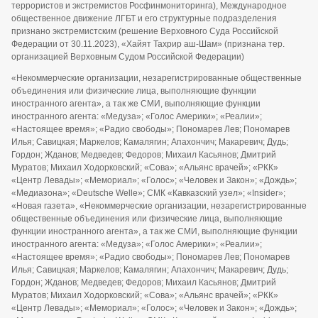
террористов и экстремистов Росфинмониторинга), Международное
общественное движение ЛГБТ и его структурные подразделения
признано экстремистским (решение Верховного Суда Российской
Федерации от 30.11.2023), «Хайят Тахрир аш-Шам» (признана тер.
организацией Верховным Судом Российской Федерации)
«Некоммерческие организации, незарегистрированные общественные
объединения или физические лица, выполняющие функции
иностранного агента», а так же СМИ, выполняющие функции
иностранного агента: «Медуза»; «Голос Америки»; «Реалии»;
«Настоящее время»; «Радио свободы»; Пономарев Лев; Пономарев
Илья; Савицкая; Маркелов; Камалягин; Апахончич; Макаревич; Дудь;
Гордон; Жданов; Медведев; Федоров; Михаил Касьянов; Дмитрий
Муратов; Михаил Ходорковский; «Сова»; «Альянс врачей»; «РКК»
«Центр Левады»; «Мемориал»; «Голос»; «Человек и Закон»; «Дождь»;
«Медиазона»; «Deutsche Welle»; СМК «Кавказский узел»; «Insider»;
«Новая газета», «Некоммерческие организации, незарегистрированные
общественные объединения или физические лица, выполняющие
функции иностранного агента», а так же СМИ, выполняющие функции
иностранного агента: «Медуза»; «Голос Америки»; «Реалии»;
«Настоящее время»; «Радио свободы»; Пономарев Лев; Пономарев
Илья; Савицкая; Маркелов; Камалягин; Апахончич; Макаревич; Дудь;
Гордон; Жданов; Медведев; Федоров; Михаил Касьянов; Дмитрий
Муратов; Михаил Ходорковский; «Сова»; «Альянс врачей»; «РКК»
«Центр Левады»; «Мемориал»; «Голос»; «Человек и Закон»; «Дождь»;