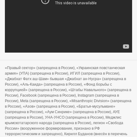
«Правый сектор» (запрещена в России), «Украинская повстанческая
армия» (УПА) (запрещена в России), ИГИЛ (запрещена в России),
«Джабхат Фатх аш-Шам» бывшая «Джабхат ан-Нусра» (запрещена в
России), «Аль-Каида» (запрещена в России), «Фонд борьбы с
коррупцией» (запрещена в России), «Штабы Навального» (запрещена в
России), Facebook (запрещена в России), Instagram (запрещена в
России), Meta (запрещена в России), «Misanthropic Division» (запрещена
в России), «Азов» (запрещена в России), «Братья-мусульмане»
(запрещена в России), «Аум Синрике» (запрещена в России), АУЕ
(запрещена в России), УНА-УНСО (запрещена в России), Меджлис
крымскотатарского народа (запрещена в России), легион «Свобода
России» (вооруженное формирование, признано в РФ
террористическим и запрещено), Кирилл Буданов (внесён в перечень