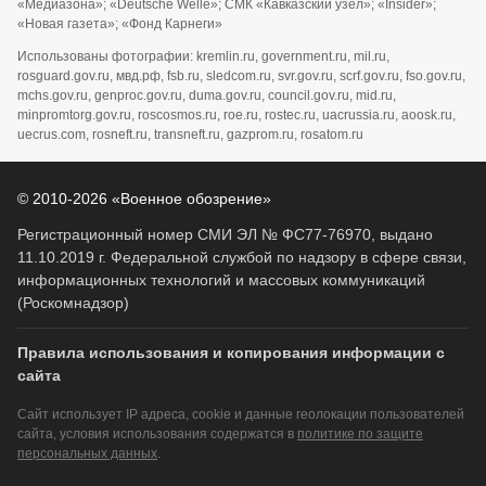
«Медиазона»; «Deutsche Welle»; СМК «Кавказский узел»; «Insider»;
«Новая газета»; «Фонд Карнеги»
Использованы фотографии: kremlin.ru, government.ru, mil.ru,
rosguard.gov.ru, мвд.рф, fsb.ru, sledcom.ru, svr.gov.ru, scrf.gov.ru, fso.gov.ru,
mchs.gov.ru, genproc.gov.ru, duma.gov.ru, council.gov.ru, mid.ru,
minpromtorg.gov.ru, roscosmos.ru, roe.ru, rostec.ru, uacrussia.ru, aoosk.ru,
uecrus.com, rosneft.ru, transneft.ru, gazprom.ru, rosatom.ru
© 2010-2026 «Военное обозрение»
Регистрационный номер СМИ ЭЛ № ФС77-76970, выдано
11.10.2019 г. Федеральной службой по надзору в сфере связи,
информационных технологий и массовых коммуникаций
(Роскомнадзор)
Правила использования и копирования информации с
сайта
Сайт использует IP адреса, cookie и данные геолокации пользователей
сайта, условия использования содержатся в
политике по защите
персональных данных
.