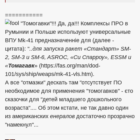
===========
"Томогавки"!!! Да, да!!! Комплексы ПРО в
Румынии и Польше используют универсальные
ВПУ Mk-41 предназначенніе для (далее -
цитата): "
..для запуска ракет «Стандарт» SM-
2, SM-3 и SM-6, ASROC, «Си Спарроу», ESSM и
«
Томагавк
» (https://fas.org/man/dod-
101/sys/ship/weaps/mk-41-vls.htm).
А все "отмазки" дескать там "отсутствует ПО
необходимое для применения "томогавков" - єто
сказочки для "детей младшего дошкольного
возраста".... Об этом кстати, не так давно один
из американских
енералов
достаточно прозрачно
"намекнул"...