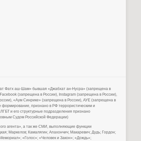
бхат Фатх аш-Шам» бывшая «Джабхат ан-Нусра» (запрещена в
acebook (запрещена в России), Instagram (запрещена в России),
России), «Аум Синрике» (запрещена в России), АУЕ (запрещена в
е формирование, признано в РФ террористическим и
 ЛГБТ и его структурные подразделения признано
рховным Судом Российской Федерации)
го агента», а так же СМИ, выполняющие функции
ая; Маркелов; Камалягин; Апахончич; Макаревич; Дудь; Гордон;
Мемориал»; «Голос»; «Человек и Закон»; «Дождь»;