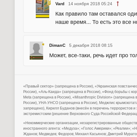
Vard
14 ноября 2018 05:24
Как правило там оставался оди
наше время... То есть это все н
DimanC
5 декабря 2018 08:15
Может, все-таки, речь идет про т
«Правый сектор» (запрещена в России), «Украинская повстанче
России), «Аль-Каида» (запрещена в России), «Фонд борьбы с ко
Meta (запрещена в России), «Misanthropic Division» (запрещена
России), УНА-УНСО (запрещена в России), Меджлис крымскотата
запрещено), Кирилл Буданов (внесён в перечень террористов 
экстремистским (решение Верховного Суда Российской Федерац
«Некоммерческие организации, незарегистрированные обществ
иностранного агента: «Медуза»; «Голос Америки»; «Реалии»; «
Жданов; Медведев; Федоров; Михаил Касьянов; Дмитрий Муратов