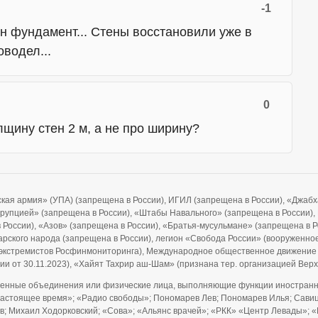
-1
н фундамент... Стены восстановили уже в
оводел...
0
олщину стен 2 м, а не про ширину?
ская армия» (УПА) (запрещена в России), ИГИЛ (запрещена в России), «Джа
ррупцией» (запрещена в России), «Штабы Навального» (запрещена в России), F
 в России), «Азов» (запрещена в России), «Братья-мусульмане» (запрещена в 
рского народа (запрещена в России), легион «Свобода России» (вооруженно
и экстремистов Росфинмониторинга), Международное общественное движение
ии от 30.11.2023), «Хайят Тахрир аш-Шам» (признана тер. организацией Ве
енные объединения или физические лица, выполняющие функции иностранно
Настоящее время»; «Радио свободы»; Пономарев Лев; Пономарев Илья; Савицк
; Михаил Ходорковский; «Сова»; «Альянс врачей»; «РКК» «Центр Левады»; «