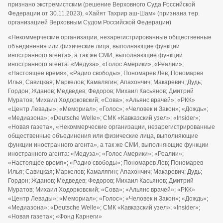
признано экстремистским (решение Верховного Суда Российской
Федерации от 30.11.2023), «Хайят Тахрир аш-Шам» (признана тер.
организацией Верховным Судом Российской Федерации)
«Некоммерческие организации, незарегистрированные общественные
объединения или физические лица, выполняющие функции
иностранного агента», а так же СМИ, выполняющие функции
иностранного агента: «Медуза»; «Голос Америки»; «Реалии»;
«Настоящее время»; «Радио свободы»; Пономарев Лев; Пономарев
Илья; Савицкая; Маркелов; Камалягин; Апахончич; Макаревич; Дудь;
Гордон; Жданов; Медведев; Федоров; Михаил Касьянов; Дмитрий
Муратов; Михаил Ходорковский; «Сова»; «Альянс врачей»; «РКК»
«Центр Левады»; «Мемориал»; «Голос»; «Человек и Закон»; «Дождь»;
«Медиазона»; «Deutsche Welle»; СМК «Кавказский узел»; «Insider»;
«Новая газета», «Некоммерческие организации, незарегистрированные
общественные объединения или физические лица, выполняющие
функции иностранного агента», а так же СМИ, выполняющие функции
иностранного агента: «Медуза»; «Голос Америки»; «Реалии»;
«Настоящее время»; «Радио свободы»; Пономарев Лев; Пономарев
Илья; Савицкая; Маркелов; Камалягин; Апахончич; Макаревич; Дудь;
Гордон; Жданов; Медведев; Федоров; Михаил Касьянов; Дмитрий
Муратов; Михаил Ходорковский; «Сова»; «Альянс врачей»; «РКК»
«Центр Левады»; «Мемориал»; «Голос»; «Человек и Закон»; «Дождь»;
«Медиазона»; «Deutsche Welle»; СМК «Кавказский узел»; «Insider»;
«Новая газета»; «Фонд Карнеги»