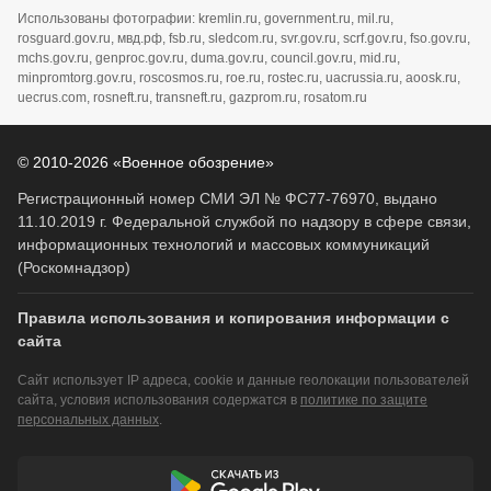
Использованы фотографии: kremlin.ru, government.ru, mil.ru,
rosguard.gov.ru, мвд.рф, fsb.ru, sledcom.ru, svr.gov.ru, scrf.gov.ru, fso.gov.ru,
mchs.gov.ru, genproc.gov.ru, duma.gov.ru, council.gov.ru, mid.ru,
minpromtorg.gov.ru, roscosmos.ru, roe.ru, rostec.ru, uacrussia.ru, aoosk.ru,
uecrus.com, rosneft.ru, transneft.ru, gazprom.ru, rosatom.ru
© 2010-2026 «Военное обозрение»
Регистрационный номер СМИ ЭЛ № ФС77-76970, выдано
11.10.2019 г. Федеральной службой по надзору в сфере связи,
информационных технологий и массовых коммуникаций
(Роскомнадзор)
Правила использования и копирования информации с
сайта
Сайт использует IP адреса, cookie и данные геолокации пользователей
сайта, условия использования содержатся в
политике по защите
персональных данных
.