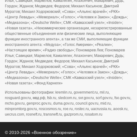
Илья; Савицкая; Маркелов; Камалягин; Апахончич; Макаревич; Дудь;
Гордон; Жданов; Медведев; Федоров; Михаил Касьянов; Дмитрий
Муратов; Михаил Ходорковский; «Сова»; «Альянс врачей»; «РКК»
«Центр Левады»; «Мемориал»; «Голос»; «Человек и Закон»; «Дождь»;
«Медиазона»; «Deutsche Welle»; СМК «Кавказский узел»; «Insider»;
«Новая газета», «Некоммерческие организации, незарегистрированные
общественные объединения или физические лица, выполняющие
функции иностранного агента», а так же СМИ, выполняющие функции
иностранного агента: «Медуза»; «Голос Америки»; «Реалии»;
«Настоящее время»; «Радио свободы»; Пономарев Лев; Пономарев
Илья; Савицкая; Маркелов; Камалягин; Апахончич; Макаревич; Дудь;
Гордон; Жданов; Медведев; Федоров; Михаил Касьянов; Дмитрий
Муратов; Михаил Ходорковский; «Сова»; «Альянс врачей»; «РКК»
«Центр Левады»; «Мемориал»; «Голос»; «Человек и Закон»; «Дождь»;
«Медиазона»; «Deutsche Welle»; СМК «Кавказский узел»; «Insider»;
«Новая газета»; «Фонд Карнеги»
Использованы фотографии: kremlin.ru, government.ru, mil.ru,
rosguard.gov.ru, мвд.рф, fsb.ru, sledcom.ru, svr.gov.ru, scrf.gov.ru, fso.gov.ru,
mchs.gov.ru, genproc.gov.ru, duma.gov.ru, council.gov.ru, mid.ru,
minpromtorg.gov.ru, roscosmos.ru, roe.ru, rostec.ru, uacrussia.ru, aoosk.ru,
uecrus.com, rosneft.ru, transneft.ru, gazprom.ru, rosatom.ru
© 2010-2026 «Военное обозрение»