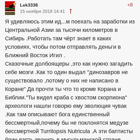
+8
Lek3338
15 ноября 2018 14:41
Я удивляюсь этим ид...м поехать на заработки из
Центральной Азии за тысячи километров в
Сибирь .Работать там чёрт знает в каких
условиях, чтобы потом отправлять деньги в
Ближний Восток Игил .
Сказочные долбоящеры ,это как нужно загадить
себе мозги .Как то один выдал "динозавров не
существовало ,потому о них не написано в
Коране" Да прочти ты что то кроме Корана и
Библии."Ты видел краба с хвостом скорпиона"
археологи нашли говорю ему эволюция чувак
.Как там описывают бога единственный
бессмертный,почему бы не поклонятся медузе
бессмертной Turritopsis Nutricula .А эти баптисты
блин взять звонить в мусульманской стране