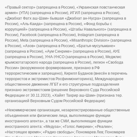
«Правый сектор» (запрещена в России), «Украинская повстанческая
армия» (УПА) (запрещена в России), ИГИЛ (запрещена в России),
«Джабхат Фатх аш-Шам» бывшая «Джабхат ан-Нусра» (запрещена в
России), «Аль-Каида» (запрещена в России), «Фонд борьбы с
коррупцией» (запрещена в России), «Штабы Навального» (запрещена в
России), Facebook (запрещена в России), Instagram (запрещена в
России), Meta (запрещена в России), «Misanthropic Division» (запрещена
в России), «Азов» (запрещена в России), «Братья-мусульмане»
(запрещена в России), «Аум Синрике» (запрещена в России), АУЕ
(запрещена в России), УНА-УНСО (запрещена в России), Меджлис
крымскотатарского народа (запрещена в России), легион «Свобода
России» (вооруженное формирование, признано в РФ
террористическим и запрещено), Кирилл Буданов (внесён в перечень
террористов и экстремистов Росфинмониторинга), Международное
общественное движение ЛГБТ и его структурные подразделения
признано экстремистским (решение Верховного Суда Российской
Федерации от 30.11.2023), «Хайят Тахрир аш-Шам» (признана тер.
организацией Верховным Судом Российской Федерации)
«Некоммерческие организации, незарегистрированные общественные
объединения или физические лица, выполняющие функции
иностранного агента», а так же СМИ, выполняющие функции
иностранного агента: «Медуза»; «Голос Америки»; «Реалии»;
«Настоящее время»; «Радио свободы»; Пономарев Лев; Пономарев