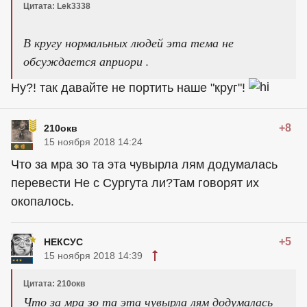
Цитата: Lek3338
В кругу нормальных людей эта тема не
обсуждается априори .
Ну?! так давайте не портить наше "круг"!
+8
210окв
15 ноября 2018 14:24
Что за мра зо та эта чувырла лям додумалась
перевести Не с Сургута ли?Там говорят их
окопалось.
+5
НЕКСУС
15 ноября 2018 14:39
Цитата: 210окв
Что за мра зо та эта чувырла лям додумалась