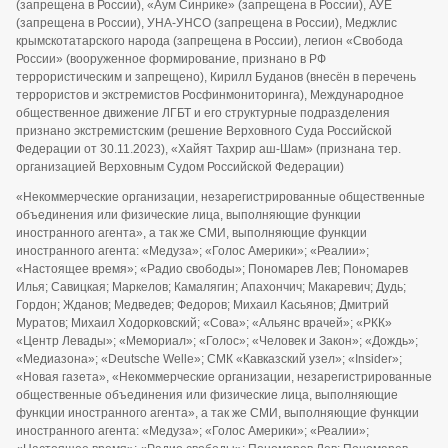
(запрещена в России), «Аум Синрике» (запрещена в России), АУЕ
(запрещена в России), УНА-УНСО (запрещена в России), Меджлис
крымскотатарского народа (запрещена в России), легион «Свобода
России» (вооруженное формирование, признано в РФ
террористическим и запрещено), Кирилл Буданов (внесён в перечень
террористов и экстремистов Росфинмониторинга), Международное
общественное движение ЛГБТ и его структурные подразделения
признано экстремистским (решение Верховного Суда Российской
Федерации от 30.11.2023), «Хайят Тахрир аш-Шам» (признана тер.
организацией Верховным Судом Российской Федерации)
«Некоммерческие организации, незарегистрированные общественные
объединения или физические лица, выполняющие функции
иностранного агента», а так же СМИ, выполняющие функции
иностранного агента: «Медуза»; «Голос Америки»; «Реалии»;
«Настоящее время»; «Радио свободы»; Пономарев Лев; Пономарев
Илья; Савицкая; Маркелов; Камалягин; Апахончич; Макаревич; Дудь;
Гордон; Жданов; Медведев; Федоров; Михаил Касьянов; Дмитрий
Муратов; Михаил Ходорковский; «Сова»; «Альянс врачей»; «РКК»
«Центр Левады»; «Мемориал»; «Голос»; «Человек и Закон»; «Дождь»;
«Медиазона»; «Deutsche Welle»; СМК «Кавказский узел»; «Insider»;
«Новая газета», «Некоммерческие организации, незарегистрированные
общественные объединения или физические лица, выполняющие
функции иностранного агента», а так же СМИ, выполняющие функции
иностранного агента: «Медуза»; «Голос Америки»; «Реалии»;