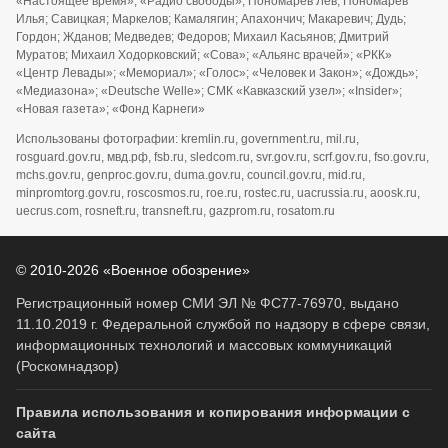
«Настоящее время»; «Радио свободы»; Пономарев Лев; Пономарев
Илья; Савицкая; Маркелов; Камалягин; Апахончич; Макаревич; Дудь;
Гордон; Жданов; Медведев; Федоров; Михаил Касьянов; Дмитрий
Муратов; Михаил Ходорковский; «Сова»; «Альянс врачей»; «РКК»
«Центр Левады»; «Мемориал»; «Голос»; «Человек и Закон»; «Дождь»;
«Медиазона»; «Deutsche Welle»; СМК «Кавказский узел»; «Insider»;
«Новая газета»; «Фонд Карнеги»
Использованы фотографии: kremlin.ru, government.ru, mil.ru,
rosguard.gov.ru, мвд.рф, fsb.ru, sledcom.ru, svr.gov.ru, scrf.gov.ru, fso.gov.ru,
mchs.gov.ru, genproc.gov.ru, duma.gov.ru, council.gov.ru, mid.ru,
minpromtorg.gov.ru, roscosmos.ru, roe.ru, rostec.ru, uacrussia.ru, aoosk.ru,
uecrus.com, rosneft.ru, transneft.ru, gazprom.ru, rosatom.ru
© 2010-2026 «Военное обозрение»
Регистрационный номер СМИ ЭЛ № ФС77-76970, выдано
11.10.2019 г. Федеральной службой по надзору в сфере связи,
информационных технологий и массовых коммуникаций
(Роскомнадзор)
Правила использования и копирования информации с
сайта