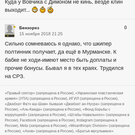
Куда у Вовчика с Димоном не кинь, везде клин
выходит...
0
Бензорез
15 ноября 2018 21:25
Сильно сомневаюсь я однако, что шкипер
полтинник получает, да ещё в Мурманске. К
бабке не ходи-имеют место быть доплаты и
прочие бонусы. Бывал я в тех краях. Трудился
на СРЗ.
«Правый сектор» (запрещена в России), «Украинская повстанческая
армия» (УПА) (запрещена в России), ИГИЛ (запрещена в России),
«Джабхат Фатх аш-Шам» бывшая «Джабхат ан-Нусра» (запрещена в
России), «Аль-Каида» (запрещена в России), «Фонд борьбы с
коррупцией» (запрещена в России), «Штабы Навального» (запрещена в
России), Facebook (запрещена в России), Instagram (запрещена в
России), Meta (запрещена в России), «Misanthropic Division» (запрещена
в России), «Азов» (запрещена в России), «Братья-мусульмане»