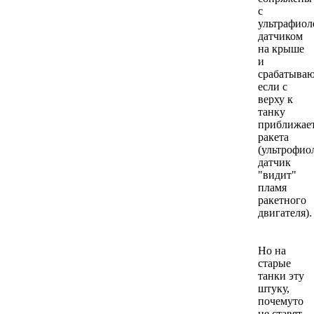
с
ультрафио
датчиком
на крыше
и
срабатыва
если с
верху к
танку
приближае
ракета
(ультрофио
датчик
"видит"
пламя
ракетного
двигателя).
Но на
старые
танки эту
штуку,
почемуто
не ставят.