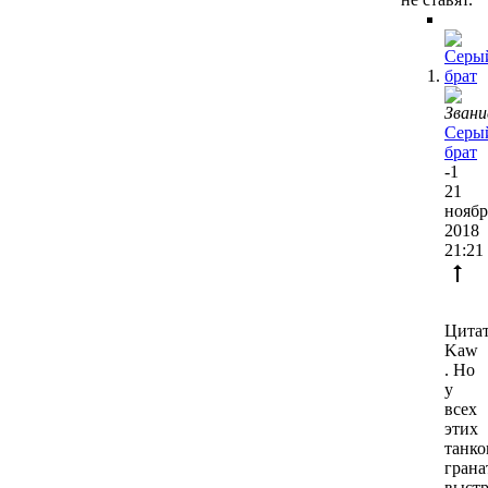
Серы
брат
-1
21
ноябр
2018
21:21
Цитат
Kaw
. Но
у
всех
этих
танко
грана
выст