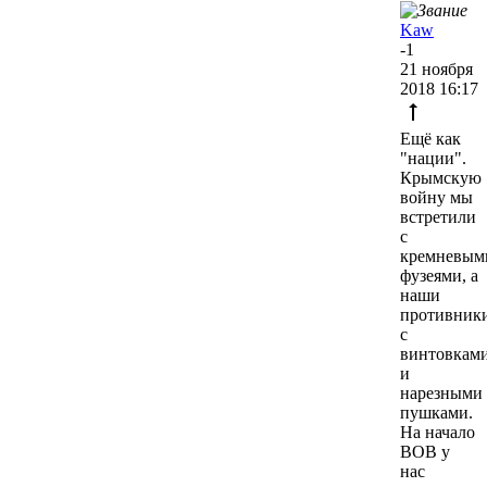
Kaw
-1
21 ноября
2018 16:17
Ещё как
"нации".
Крымскую
войну мы
встретили
с
кремневым
фузеями, а
наши
противник
с
винтовкам
и
нарезными
пушками.
На начало
ВОВ у
нас