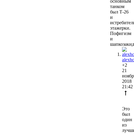
основным
танком
был Т-26
и
истребител
этажерки.
Пофигизм
и
шапкозакид
alexho
+2
21
ноябр
2018
21:42
Это
был
один
из
лучш