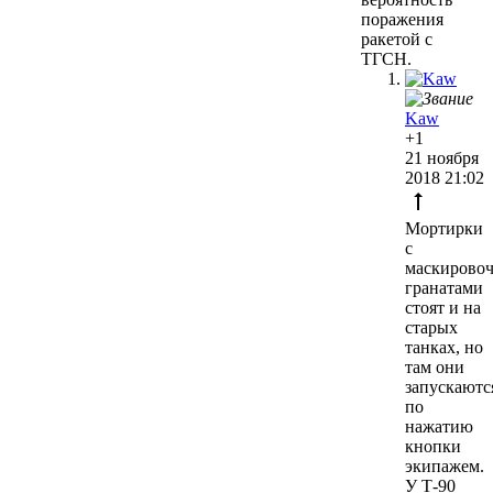
поражения
ракетой с
ТГСН.
Kaw
+1
21 ноября
2018 21:02
Мортирки
с
маскирово
гранатами
стоят и на
старых
танках, но
там они
запускаютс
по
нажатию
кнопки
экипажем.
У Т-90