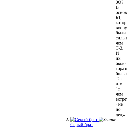
ЗО?
В
осно
БТ,
котор
воор
были
сильн
чем
Т-3.
И
их
было
гораз
больш
Так
что
"с
чем
встре
- не
по
делу.
Серый брат