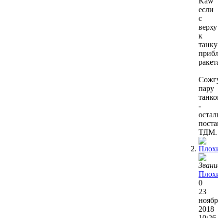
Kaw
если
с
верху
к
танку
приб
ракет
Сожг
пару
танко
-
остал
поста
ТДМ.
Плох
0
23
ноябр
2018
10:26