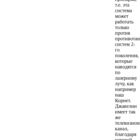
т.е. эта
система
может
работать
только
против
противота
систем 2-
го
поколения,
которые
наводятся
по
лазерному
лучу, как
например
наш
Корнет.
Джавелин
имеет так
же
телевизио
канал,
благодаря
которой