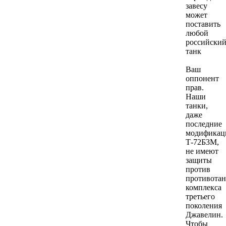
завесу
может
поставить
любой
российски
танк
Ваш
оппонент
прав.
Наши
танки,
даже
последние
модификац
Т-72Б3М,
не имеют
защиты
против
противотан
комплекса
третьего
поколения
Джавелин.
Чтобы