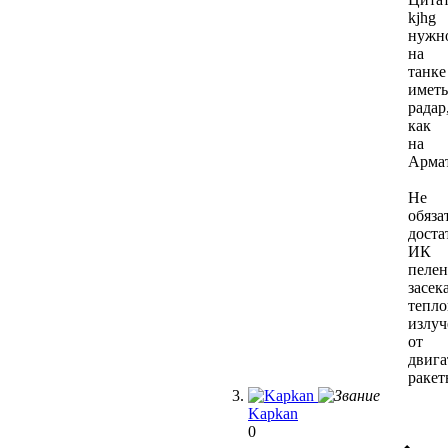
kjhg
нужн
на
танке
иметь
радар
как
на
Армат
Не
обяза
доста
ИК
пелен
засек
тепло
излуч
от
двига
ракет
Kapkan
0