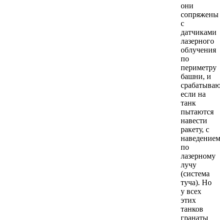
они
сопряжены
с
датчиками
лазерного
облучения
по
периметру
башни, и
срабатыва
если на
танк
пытаются
навести
ракету, с
наведение
по
лазерному
лучу
(система
туча). Но
у всех
этих
танков
гранаты