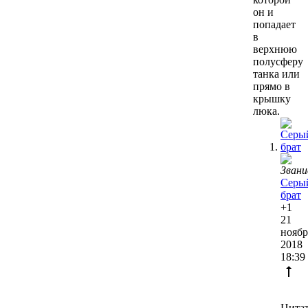
он и
попадает
в
верхнюю
полусферу
танка или
прямо в
крышку
люка.
Серы
брат
+1
21
ноябр
2018
18:39
Цитат