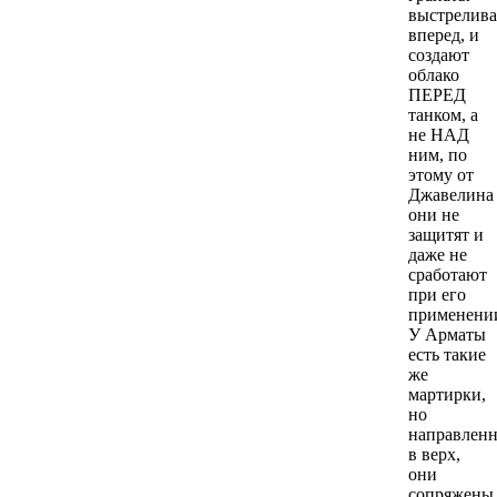
выстрелив
вперед, и
создают
облако
ПЕРЕД
танком, а
не НАД
ним, по
этому от
Джавелина
они не
защитят и
даже не
сработают
при его
применени
У Арматы
есть такие
же
мартирки,
но
направлен
в верх,
они
сопряжены