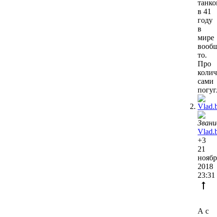
танко
в 41
году
в
мире
вооб
то.
Про
колич
сами
погуг
Vlad.
+3
21
ноябр
2018
23:31
А с