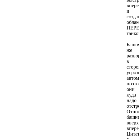
впере
и
созда
облак
ПЕР
танко
Башн
же
разво
в
сторо
угроз
автом
поэт
они
куда
надо
отстр
Отно
башн
вверх
вперё
Цитат