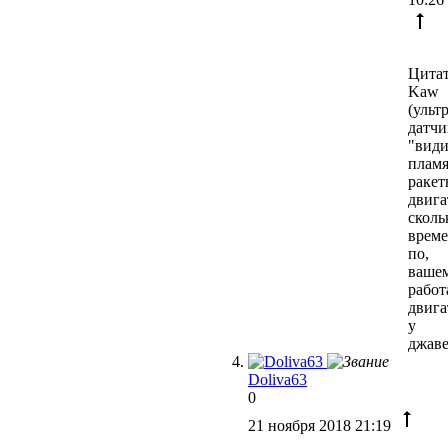
Цитат
Kaw
(ульт
датчи
"види
плам
ракет
двига
сколь
врем
по,
вашем
работ
двига
у
джаве
Doliva63
0
21 ноября 2018 21:19