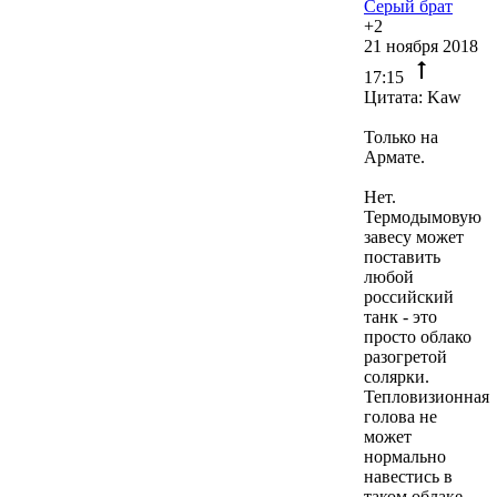
Серый брат
+2
21 ноября 2018
17:15
Цитата: Kaw
Только на
Армате.
Нет.
Термодымовую
завесу может
поставить
любой
российский
танк - это
просто облако
разогретой
солярки.
Тепловизионная
голова не
может
нормально
навестись в
таком облаке