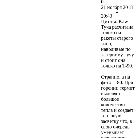
0
21 ноября 2018
20:43
Цитата: Kaw
Туча расчитана
только на
ракеты старого
типа,
наводивые по
лазерному лучу,
и стоит она
только на Т-90.
Странно, а на
фото Т-80. При
горении термит
выделяет
большое
количество
тепла и создаёт
тепловую
засветку что, в
свою очередь,
уменьшает
вероятность