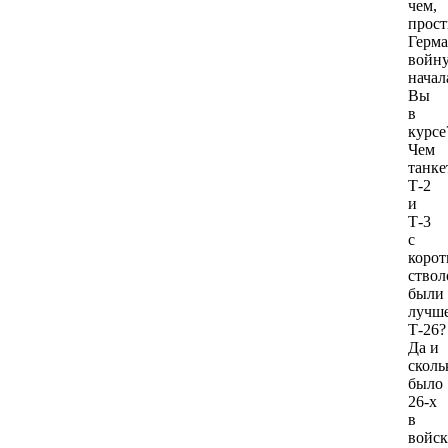
чем,
прост
Герм
войн
начал
Вы
в
курсе
Чем
танке
Т-2
и
Т-3
с
коро
ствол
были
лучш
Т-26?
Да и
сколь
было
26-х
в
войск