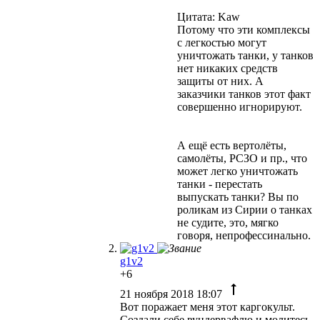
Цитата: Kaw
Потому что эти комплексы
с легкостью могут
уничтожать танки, у танков
нет никаких средств
защиты от них. А
заказчики танков этот факт
совершенно игнорируют.
А ещё есть вертолёты,
самолёты, РСЗО и пр., что
может легко уничтожать
танки - перестать
выпускать танки? Вы по
роликам из Сирии о танках
не судите, это, мягко
говоря, непрофессинально.
g1v2
+6
21 ноября 2018 18:07
Вот поражает меня этот каргокульт.
Создали себе вундервафлю и молитесь