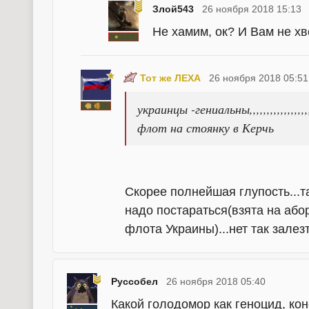
Злой543
26 ноября 2018 15:13
Не хамим, ок? И Вам не х
Тот же ЛЕХА
26 ноября 2018 05:51
украинцы -гениальны,,,,,,,,,,,,,
флот на стоянку в Керчь
Скорее полнейшая глупость...т
надо постараться(взята на або
флота Украины)...нет так залез
Руссобел
26 ноября 2018 05:40
Какой голодомор как геноцид, ко