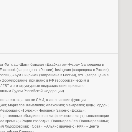
бхат Фатх аш-Шам» бывшая «Джабхат ан-Нусра» (запрещена в
acebook (запрещена в России), Instagram (запрещена в России),
России), «Аум Синрике» (запрещена в России), АУЕ (запрещена в
е формирование, признано в РФ террористическим и
 ЛГБТ и его структурные подразделения признано
рховным Судом Российской Федерации)
го агента», а так же СМИ, выполняющие функции
ая; Маркелов; Камалягин; Апахончич; Макаревич; Дудь; Гордон;
Мемориал»; «Голос»; «Человек и Закон»; «Дождь»;
е общественные объединения или физические лица, выполняющие
щее время»; «Радио свободы»; Пономарев Лев; Пономарев Илья;
аил Ходорковский; «Сова»; «Альянс врачей»; «РКК» «Центр
ета»; «Фонд Карнеги»