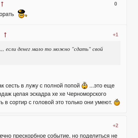
0
ворать
+1
,,,,,,, если денег мало то можно "сдать" свой
ак сесть в лужу с полной попой
...это еще
рдаж целая эскадра хе хе Черноморского
ть в сортир с головой это только они умеют.
+2
нечно прескорбное событие, но поделиться не