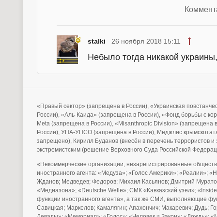
Коммент
stalki
26 ноября 2018 15:11
Небыло тогда никакой украины
«Правый сектор» (запрещена в России), «Украинская повстанче
России), «Аль-Каида» (запрещена в России), «Фонд борьбы с ко
Meta (запрещена в России), «Misanthropic Division» (запрещена
России), УНА-УНСО (запрещена в России), Меджлис крымскотата
запрещено), Кирилл Буданов (внесён в перечень террористов 
экстремистским (решение Верховного Суда Российской Федерац
«Некоммерческие организации, незарегистрированные обществ
иностранного агента: «Медуза»; «Голос Америки»; «Реалии»; «
Жданов; Медведев; Федоров; Михаил Касьянов; Дмитрий Муратов
«Медиазона»; «Deutsche Welle»; СМК «Кавказский узел»; «Ins
функции иностранного агента», а так же СМИ, выполняющие фу
Савицкая; Маркелов; Камалягин; Апахончич; Макаревич; Дудь; 
Левады»; «Мемориал»; «Голос»; «Человек и Закон»; «Дождь»; «М