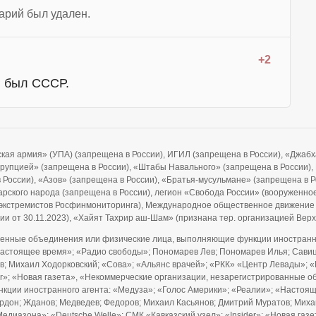
арий был удален.
+2
, был СССР.
ская армия» (УПА) (запрещена в России), ИГИЛ (запрещена в России), «Джа
ррупцией» (запрещена в России), «Штабы Навального» (запрещена в России), F
 в России), «Азов» (запрещена в России), «Братья-мусульмане» (запрещена в 
рского народа (запрещена в России), легион «Свобода России» (вооруженно
и экстремистов Росфинмониторинга), Международное общественное движение
ии от 30.11.2023), «Хайят Тахрир аш-Шам» (признана тер. организацией Ве
енные объединения или физические лица, выполняющие функции иностранно
Настоящее время»; «Радио свободы»; Пономарев Лев; Пономарев Илья; Савицк
; Михаил Ходорковский; «Сова»; «Альянс врачей»; «РКК» «Центр Левады»; «
ider»; «Новая газета», «Некоммерческие организации, незарегистрированны
нкции иностранного агента: «Медуза»; «Голос Америки»; «Реалии»; «Настоя
Гордон; Жданов; Медведев; Федоров; Михаил Касьянов; Дмитрий Муратов; Мих
едиазона»; «Deutsche Welle»; СМК «Кавказский узел»; «Insider»; «Новая газ