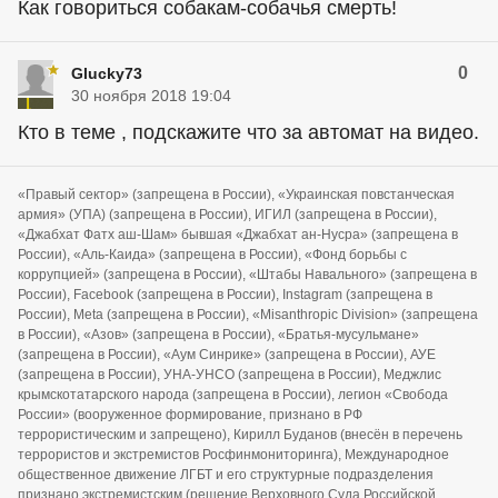
Как говориться собакам-собачья смерть!
0
Glucky73
30 ноября 2018 19:04
Кто в теме , подскажите что за автомат на видео.
«Правый сектор» (запрещена в России), «Украинская повстанческая
армия» (УПА) (запрещена в России), ИГИЛ (запрещена в России),
«Джабхат Фатх аш-Шам» бывшая «Джабхат ан-Нусра» (запрещена в
России), «Аль-Каида» (запрещена в России), «Фонд борьбы с
коррупцией» (запрещена в России), «Штабы Навального» (запрещена в
России), Facebook (запрещена в России), Instagram (запрещена в
России), Meta (запрещена в России), «Misanthropic Division» (запрещена
в России), «Азов» (запрещена в России), «Братья-мусульмане»
(запрещена в России), «Аум Синрике» (запрещена в России), АУЕ
(запрещена в России), УНА-УНСО (запрещена в России), Меджлис
крымскотатарского народа (запрещена в России), легион «Свобода
России» (вооруженное формирование, признано в РФ
террористическим и запрещено), Кирилл Буданов (внесён в перечень
террористов и экстремистов Росфинмониторинга), Международное
общественное движение ЛГБТ и его структурные подразделения
признано экстремистским (решение Верховного Суда Российской