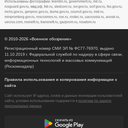
Использованы фотографии: kremlin.ru, government.ru, mil.ru,
rosguard.gov.ru, мвд.рф, fsb.ru, sledcom.ru, svr.gov.ru, scrf.gov.ru, fso.gov.ru,
mchs.gov.ru, genproc.gov.ru, duma.gov.ru, council.gov.ru, mid.ru,
minpromtorg.gov.ru, roscosmos.ru, roe.ru, rostec.ru, uacrussia.ru, aoosk.ru,
uecrus.com, rosneft.ru, transneft.ru, gazprom.ru, rosatom.ru
© 2010-2026 «Военное обозрение»
Регистрационный номер СМИ ЭЛ № ФС77-76970, выдано
11.10.2019 г. Федеральной службой по надзору в сфере связи,
информационных технологий и массовых коммуникаций
(Роскомнадзор)
Правила использования и копирования информации с
сайта
Сайт использует IP адреса, cookie и данные геолокации пользователей
сайта, условия использования содержатся в
политике по защите
персональных данных
.