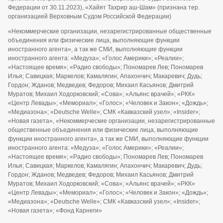
Федерации от 30.11.2023), «Хайят Тахрир аш-Шам» (признана тер.
организацией Верховным Судом Российской Федерации)
«Некоммерческие организации, незарегистрированные общественные
объединения или физические лица, выполняющие функции
иностранного агента», а так же СМИ, выполняющие функции
иностранного агента: «Медуза»; «Голос Америки»; «Реалии»;
«Настоящее время»; «Радио свободы»; Пономарев Лев; Пономарев
Илья; Савицкая; Маркелов; Камалягин; Апахончич; Макаревич; Дудь;
Гордон; Жданов; Медведев; Федоров; Михаил Касьянов; Дмитрий
Муратов; Михаил Ходорковский; «Сова»; «Альянс врачей»; «РКК»
«Центр Левады»; «Мемориал»; «Голос»; «Человек и Закон»; «Дождь»;
«Медиазона»; «Deutsche Welle»; СМК «Кавказский узел»; «Insider»;
«Новая газета», «Некоммерческие организации, незарегистрированные
общественные объединения или физические лица, выполняющие
функции иностранного агента», а так же СМИ, выполняющие функции
иностранного агента: «Медуза»; «Голос Америки»; «Реалии»;
«Настоящее время»; «Радио свободы»; Пономарев Лев; Пономарев
Илья; Савицкая; Маркелов; Камалягин; Апахончич; Макаревич; Дудь;
Гордон; Жданов; Медведев; Федоров; Михаил Касьянов; Дмитрий
Муратов; Михаил Ходорковский; «Сова»; «Альянс врачей»; «РКК»
«Центр Левады»; «Мемориал»; «Голос»; «Человек и Закон»; «Дождь»;
«Медиазона»; «Deutsche Welle»; СМК «Кавказский узел»; «Insider»;
«Новая газета»; «Фонд Карнеги»