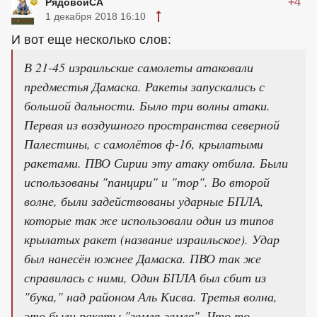
+4
РядовойСА
1 декабря 2018 16:10
И вот еще несколько слов:
В 21-45 израильские самолеты атаковали
предместья Дамаска. Ракеты запускались с
большой дальности. Было три волны атаки.
Первая из воздушного пространства северной
Палестины, с самолётов ф-16, крылатыми
ракетами. ПВО Сирии эту атаку отбила. Были
использованы "панцири" и "тор". Во второй
волне, были задействованы ударные БПЛА,
которые так же использовали один из типов
крылатых ракет (название израильское). Удар
был нанесён южнее Дамаска. ПВО так же
справилась с ними, Один БПЛА был сбит из
"бука," над районом Аль Кисва. Третья волна,
это были ракеты "земля-земля", Что то