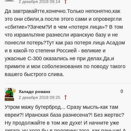
2 декабря 2018 09:14
Да завтракайтте,конечно.Только непонятно,как
это они сбили,а после этого сами и опровергли
«сбитие»?Зачем?И в чем «потеря лица»? В том
что израильтяне разнесли иранскую базу и не
понесли потерь?Тут как раз потеря лица Асадом
и в какой-то степени Россией - великие и
ужасные С-300 оказались не при делах.Да,и
примите и мои соболезнования по поводу такого
вашего быстрого слива.
0
Халадо романэ
2 декабря 2018 09:25
Утром мажу бутерброд... Сразу мысль-как там
евреи?! Иранская база разнесена?! Без жертвс?
Ну продолжайте в том же духе! И начните уже
летать ну хотя бы в половину того, как раньше! А