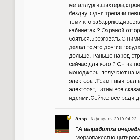
металлурги,шахтеры,строител
бездну..Одни трепачи,пев
теми кто забаррикадирова
кабинетах ? Охраной отго
бояться,брезговать.С ними
делал то,что другие госуд
дольше, Раньше народ стр
сейчас для кого ? Он на п
менеджеры получают на мно
электорат.Трамп выиграл 
электорат,,.Этим все ска
идеями.Сейчас все ради д
Эррр
6 февраля 2019 04:22
"А выработка очередн
Мерзопакостно цитирова