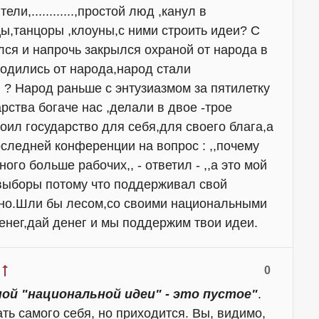
и,............,простой люд ,канул в
цы,танцоры ,клоуны,с ними строить идеи? С
лся и напрочь закрылся охраной от народа в
родились от народа,народ стали
 ? Народ раньше с энтузиазмом за пятилетку
арства богаче нас ,делали в двое -трое
оил государство для себя,для своего блага,а
оследней конференции на вопрос : ,,почему
го больше рабочих,, - ответил - ,,а это мой
выборы потому что поддерживал свой
зано.Шли бы лесом,со своими национальными
енег,дай денег и мы поддержим твои идеи.
0
ой "национальной идеи" - это пустое"
.
ть самого себя, но приходится. Вы, видимо,