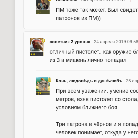
ПМ тоже так может. Был свиде
патронов из ПМ))
советник 2 уровня
24 апреля 2019 09:5
отличный пистолет.. как оружие б
из 3 в мишень лично попадал
Конь, людовѣдъ и душѣлюбъ
25 ап
При всём уважении, умение сос
метров, взяв пистолет со стол
условиям ближнего боя.
Три патрона в чёрное и я попада
человек понимает, откуда у нег