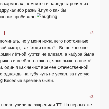
в карманах ,помнится в наряде стрелял из
дру,калибр разный,пулю как бы
чно же пробивало
....
+3
5
оминать, но у меня из-за него постоянные
ой смотр, так "ходи сюда"! : Вещь конечно
рман лётной куртки не влезал, а кабура была
оряков и весёлого такого, ярко рыжего цвета!
, один я как чекист времён Отечественной
 однажды на губу чуть не уехал, за пустую
Весёлые времена были.
+3
у после училища закрепили ТТ. На первых же