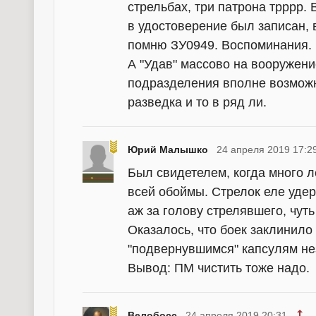
стрельбах, три патрона трррр. В
в удостоверение был записан, 
помню ЗУ0949. Воспоминания.
А "Удав" массово на вооружени
подразделения вполне возможн
разведка и то в ряд ли.
Юрий Малышко
24 апреля 2019 17:2
Был свидетелем, когда много 
всей обоймы. Стрелок еле удер
аж за голову стрелявшего, чут
Оказалось, что боек заклинило
"подвернувшимся" капсулям не
Вывод: ПМ чистить тоже надо.
Велобосс
24 апреля 2019 20:31