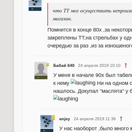
что ТТ мог осуществить непроиз
магазин.
Помнится в конце 80х ,за некот
закреплены ТТ,на стрельбах у од
очередью за раз ,из за изношено
Бабай 640
24 апреля 2019 10:10
У меня в начале 90х был табельн
к нему
Ни на одном с
нашлось. Докупал "маслята" у 
anjey
24 апреля 2019 11:36
У нас наоборот ,было много 