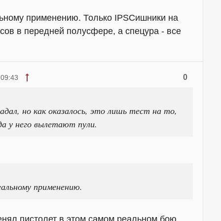
льному применению. Только IPSCишники на
сов в передней полусфере, а спецура - все
0
 09:43
адал, но как оказалось, это лишь тест на то,
да у него вылетают пули.
еальному применению.
енял пистолет в этом самом реальном бою.