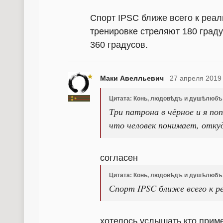
Спорт IPSC ближе всего к реа
тренировке стреляют 180 граду
360 градусов.
Маки Авелльевич
27 апреля 2019
Цитата: Конь, людовѣдъ и душѣлюбъ
Три патрона в чёрное и я поп
что человек понимает, отку
согласен
Цитата: Конь, людовѣдъ и душѣлюбъ
Спорт IPSC ближе всего к р
хотелось услышать кто прим