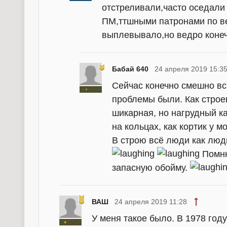
отстреливали,часто оседали 
ПМ,ттшными патронами по ве
выплевывало,но ведро коне
Бабай 640
24 апреля 2019 15:3
Сейчас конечно смешно всп
проблемы были. Как строев
шикарная, но нагрудный ка
на кольцах, как кортик у м
В строю всё люди как люди
Помню
запасную обойму.
ВАШ
24 апреля 2019 11:28
У меня такое было. В 1978 год