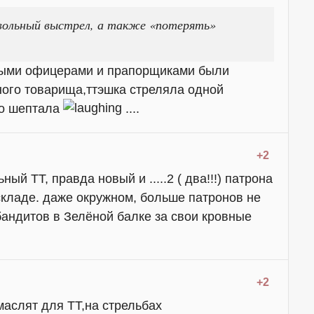
вольный выстрел, а также «потерять»
орыми офицерами и прапорщиками были
ного товарища,ттэшка стреляла одной
го шептала
....
+2
ый ТТ, правда новый и .....2 ( два!!!) патрона
кладе. даже окружном, больше патронов не
бандитов в Зелёной балке за свои кровные
+2
маслят для ТТ,на стрельбах