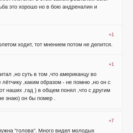
ьба это хорошо но в бою андреналин и
+1
олетом ходит, тот мнением потом не делится.
+1
тал ,но суть в том ,что американцу во
лётчику ,каким образом - не помню ,но он с
т наших ,гад ) в общем понял ,что с другим
е знаю) он бы помер .
+7
 нужна "голова". Много видел молодых