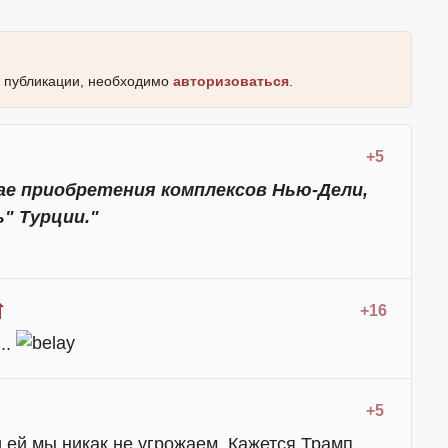
к публикации, необходимо
авторизоваться
.
+5
ае приобретения комплексов Нью-Дели,
ь" Турции."
+16
..
+5
 ей мы никак не угрожаем. Кажется Трамп