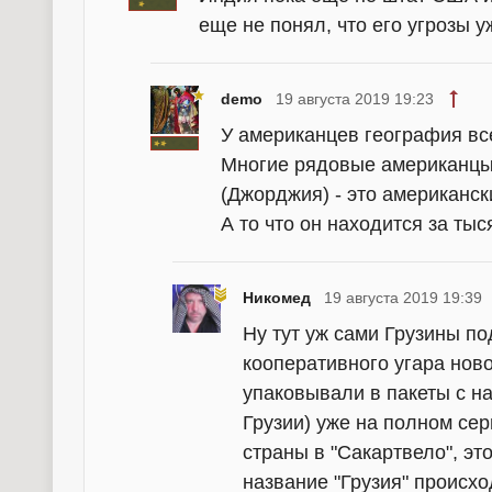
еще не понял, что его угрозы у
demo
19 августа 2019 19:23
У американцев география вс
Многие рядовые американцы 
(Джорджия) - это американск
А то что он находится за тыся
Никомед
19 августа 2019 19:39
Ну тут уж сами Грузины по
кооперативного угара нов
упаковывали в пакеты с на
Грузии) уже на полном се
страны в "Сакартвело", эт
название "Грузия" происхо