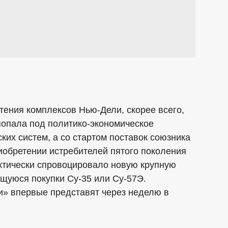
тения комплексов Нью-Дели, скорее всего,
 попала под политико-экономическое
ких систем, а со стартом поставок союзника
иобретении истребителей пятого поколения
ктически спровоцировало новую крупную
щуюся покупки Су-35 или Су-57Э.
и» впервые представят через неделю в