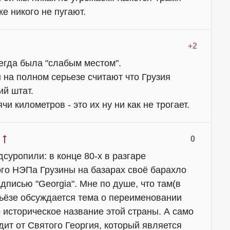
же никого не пугают.
+2
егда была "слабым местом".
на полном серьезе считают что Грузия
ий штат.
чи километров - это их ну ни как не трогает.
0
дсуропили: в конце 80-х в разгаре
ого НЭПа Грузины на базарах своё барахло
дписью "Georgia". Мне по душе, что там(в
рьёзе обсуждается тема о переименовании
о историческое название этой страны. А само
дит от Святого Георгия, который является