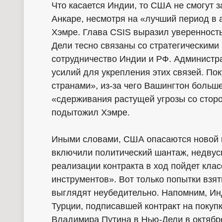
Что касается Индии, то США не смогут з
Анкаре, несмотря на «лучший период в 
Хэмре. Глава CSIS выразил уверенност
Дели тесно связаны со стратегическими
сотрудничество Индии и РФ. Админист
усилий для укрепления этих связей. По
странами», из-за чего Вашингтон больш
«сдерживания растущей угрозы со сторо
подытожил Хэмре.
Иными словами, США опасаются новой к
включили политический шантаж, недвус
реализации контракта в ход пойдет кла
инструментов». Вот только попытки взя
выглядят неубедительно. Напомним, Инд
Турции, подписавшей контракт на покуп
Владимира Путина в Нью-Дели в октябре