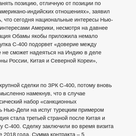
анять позицию, отличную от позиции по
американо-индийских отношениях», заявил
ь, что сегодня национальные интересы Нью-
 интересами Америки, несмотря на давнее
рация Обамы якобы приложила немало
купка С-400 подорвет «доверие между
е не сможет надеяться на Индию в деле
ны России, Китая и Северной Кореи»,
рупной сделки по ЗРК С-400, потому вновь
мысленно намекнув, что в случае
ссический набор «санкционных
ть Нью-Дели на испуг турецким примером
ия стала третьей страной после Китая и
ку С-400. Сделку заключили во время визита
 2018 года. Сумма контракта – 5