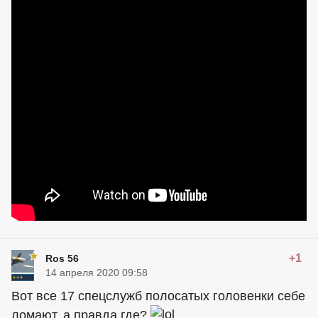
+1
Ros 56
14 апреля 2020 09:58
Вот все 17 спецслужб полосатых головенки себе
ломают, а правда где?