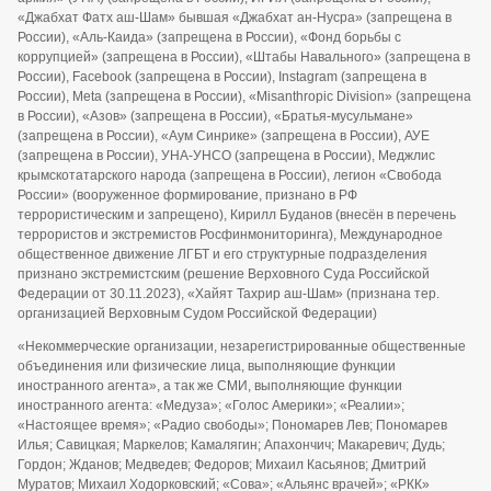
«Джабхат Фатх аш-Шам» бывшая «Джабхат ан-Нусра» (запрещена в
России), «Аль-Каида» (запрещена в России), «Фонд борьбы с
коррупцией» (запрещена в России), «Штабы Навального» (запрещена в
России), Facebook (запрещена в России), Instagram (запрещена в
России), Meta (запрещена в России), «Misanthropic Division» (запрещена
в России), «Азов» (запрещена в России), «Братья-мусульмане»
(запрещена в России), «Аум Синрике» (запрещена в России), АУЕ
(запрещена в России), УНА-УНСО (запрещена в России), Меджлис
крымскотатарского народа (запрещена в России), легион «Свобода
России» (вооруженное формирование, признано в РФ
террористическим и запрещено), Кирилл Буданов (внесён в перечень
террористов и экстремистов Росфинмониторинга), Международное
общественное движение ЛГБТ и его структурные подразделения
признано экстремистским (решение Верховного Суда Российской
Федерации от 30.11.2023), «Хайят Тахрир аш-Шам» (признана тер.
организацией Верховным Судом Российской Федерации)
«Некоммерческие организации, незарегистрированные общественные
объединения или физические лица, выполняющие функции
иностранного агента», а так же СМИ, выполняющие функции
иностранного агента: «Медуза»; «Голос Америки»; «Реалии»;
«Настоящее время»; «Радио свободы»; Пономарев Лев; Пономарев
Илья; Савицкая; Маркелов; Камалягин; Апахончич; Макаревич; Дудь;
Гордон; Жданов; Медведев; Федоров; Михаил Касьянов; Дмитрий
Муратов; Михаил Ходорковский; «Сова»; «Альянс врачей»; «РКК»