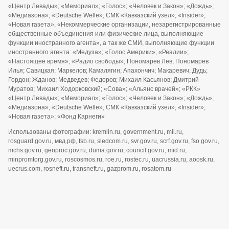
«Центр Левады»; «Мемориал»; «Голос»; «Человек и Закон»; «Дождь»;
«Медиазона»; «Deutsche Welle»; СМК «Кавказский узел»; «Insider»;
«Новая газета», «Некоммерческие организации, незарегистрированные
общественные объединения или физические лица, выполняющие
функции иностранного агента», а так же СМИ, выполняющие функции
иностранного агента: «Медуза»; «Голос Америки»; «Реалии»;
«Настоящее время»; «Радио свободы»; Пономарев Лев; Пономарев
Илья; Савицкая; Маркелов; Камалягин; Апахончич; Макаревич; Дудь;
Гордон; Жданов; Медведев; Федоров; Михаил Касьянов; Дмитрий
Муратов; Михаил Ходорковский; «Сова»; «Альянс врачей»; «РКК»
«Центр Левады»; «Мемориал»; «Голос»; «Человек и Закон»; «Дождь»;
«Медиазона»; «Deutsche Welle»; СМК «Кавказский узел»; «Insider»;
«Новая газета»; «Фонд Карнеги»
Использованы фотографии: kremlin.ru, government.ru, mil.ru,
rosguard.gov.ru, мвд.рф, fsb.ru, sledcom.ru, svr.gov.ru, scrf.gov.ru, fso.gov.ru,
mchs.gov.ru, genproc.gov.ru, duma.gov.ru, council.gov.ru, mid.ru,
minpromtorg.gov.ru, roscosmos.ru, roe.ru, rostec.ru, uacrussia.ru, aoosk.ru,
uecrus.com, rosneft.ru, transneft.ru, gazprom.ru, rosatom.ru