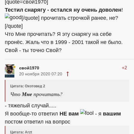
[quote=свой1970]
Тестил снарягу - остался ну очень доволен
!
[/quote] прочитать строчкой ранее, не?
[/quote]
Что Мне прочитать? Я эту снарягу на себе
пронёс. Жаль что в 1999 - 2001 такой не было.
Свой - ты точно Свой?
+2
свой1970
20 ноября 2020 07:20
Цитата: Охотовед 2
Что
Мне
прочитать?
- тяжелый случай.....
Я вообще-то ответил
НЕ
вам
- я
вашим
постом ответил на вопрос
Цитата: Arzt