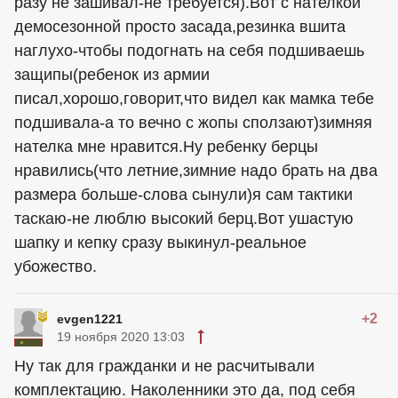
разу не зашивал-не требуется).Вот с нателкой
демосезонной просто засада,резинка вшита
наглухо-чтобы подогнать на себя подшиваешь
защипы(ребенок из армии
писал,хорошо,говорит,что видел как мамка тебе
подшивала-а то вечно с жопы сползают)зимняя
нателка мне нравится.Ну ребенку берцы
нравились(что летние,зимние надо брать на два
размера больше-слова сынули)я сам тактики
таскаю-не люблю высокий берц.Вот ушастую
шапку и кепку сразу выкинул-реальное
убожество.
+2
evgen1221
19 ноября 2020 13:03
Ну так для гражданки и не расчитывали
комплектацию. Наколенники это да, под себя