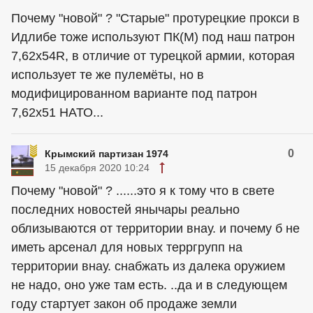
Почему "новой" ? "Старые" протурецкие прокси в
Идлибе тоже используют ПК(М) под наш патрон
7,62х54R, в отличие от турецкой армии, которая
использует те же пулемёты, но в
модифицированном варианте под патрон
7,62х51 НАТО...
0
Крымский партизан 1974
15 декабря 2020 10:24
Почему "новой" ? ......это я к тому что в свете
последних новостей янычары реально
облизываются от территории внау. и почему б не
иметь арсенал для новых терргрупп на
территории внау. снабжать из далека оружием
не надо, оно уже там есть. ..да и в следующем
году стартует закон об продаже земли