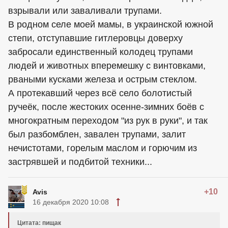
взрывали или заваливали трупами.
В родном селе моей мамы, в украинской южной
степи, отступавшие гитлеровцы доверху
забросали единственный колодец трупами
людей и животных вперемешку с винтовками,
рваными кусками железа и острым стеклом.
А протекавший через всё село болотистый
ручеёк, после жестоких осенне-зимних боёв с
многократным переходом "из рук в руки", и так
был разбомблен, завален трупами, залит
нечистотами, горелым маслом и горючим из
застрявшей и подбитой техники...
+10
Avis
16 декабря 2020 10:08
Цитата: пищак