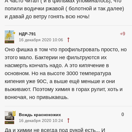
А часто читал ( и в фильмах упоминалось), что
попили водички ржавой ( болотной и так далее)
и давай до ветру гонять всю ночь!
+9
НДР-791
16 декабря 2020 10:06
Оно фишка в том что профильтровать просто, но
этого мало. Бактерии не фильтруются их
насмерть кончать надо. А это кипячение в
основном. Но на высоте 3000 температура
кипения уже 90С, а выше ещё меньше и они
выживают. Поэтому химия в горах рулит, хоть и
вонючая, но привыкаешь.
0
Вождь краснокожих
16 декабря 2020 10:24
Да и химии не всегда под рукой есть... И