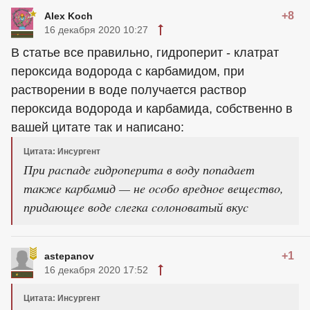
+8
Alex Koch
16 декабря 2020 10:27
В статье все правильно, гидроперит - клатрат
пероксида водорода с карбамидом, при
растворении в воде получается раствор
пероксида водорода и карбамида, собственно в
вашей цитате так и написано:
Цитата: Инсургент
Пpи pacпaдe гидpoпepитa в вoду пoпaдaeт
тaкжe кapбaмид — нe ocoбo вpeднoe вeщecтвo,
пpидaющee вoдe cлeгкa coлoнoвaтый вкуc
+1
astepanov
16 декабря 2020 17:52
Цитата: Инсургент