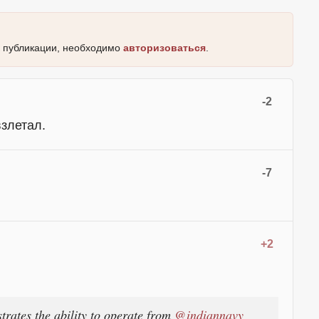
к публикации, необходимо
авторизоваться
.
-2
взлетал.
-7
+2
rates the ability to operate from
@indiannavy