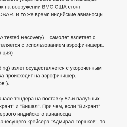
как на вооружении ВМС США стоят
OBAR. В то же время индийские авианосцы
 Arrested Recovery) – самолет взлетает с
твляется с использованием аэрофинишера.
нция)
nding) взлет осуществляется с укороченным
ка происходит на аэрофинишер.
в").
чале тендера на поставку 57-и палубных
рант" и "Вишал". При чем, если "Викрант"
ервого индийского авианосца
ианесущего крейсера "Адмирал Горшков", то