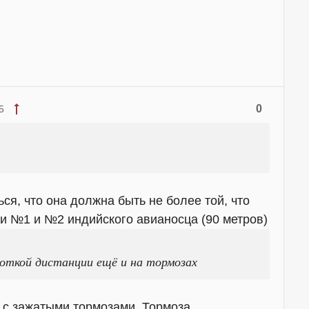
0
5
ься, что она должна быть не более той, что
и №1 и №2 индийского авианосца (90 метров)
откой дистанции ещё и на тормозах
т с зажатыми тормозами. Тормоза