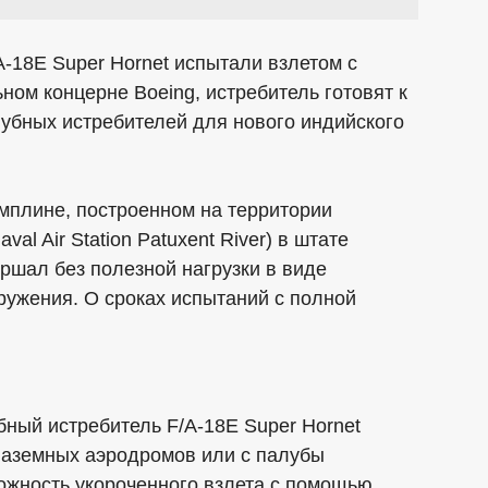
-18E Super Hornet испытали взлетом с
ном концерне Boeing, истребитель готовят к
убных истребителей для нового индийского
мплине, построенном на территории
l Air Station Patuxent River) в штате
ршал без полезной нагрузки в виде
ружения. О сроках испытаний с полной
бный истребитель F/A-18E Super Hornet
наземных аэродромов или с палубы
ожность укороченного взлета с помощью