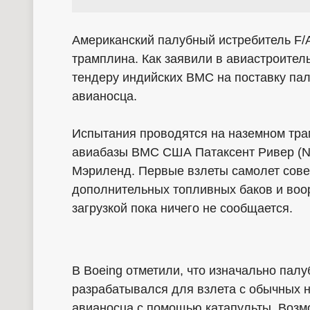
Американский палубный истребитель F/А
трамплина. Как заявили в авиастроитель
тендеру индийских ВМС на поставку пал
авианосца.
Испытания проводятся на наземном тра
авиабазы ВМС США Патаксент Ривер (Nava
Мэриленд. Первые взлеты самолет сове
дополнительных топливных баков и воо
загрузкой пока ничего не сообщается.
В Boeing отметили, что изначально палу
разрабатывался для взлета с обычных 
авианосца с помощью катапульты. Возм