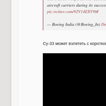
aircraft carriers during its succe
pic.twitter.com/92V14EXV9M
— Boeing India (@Boeing_In)
De
Су-33 может взлететь с коротко