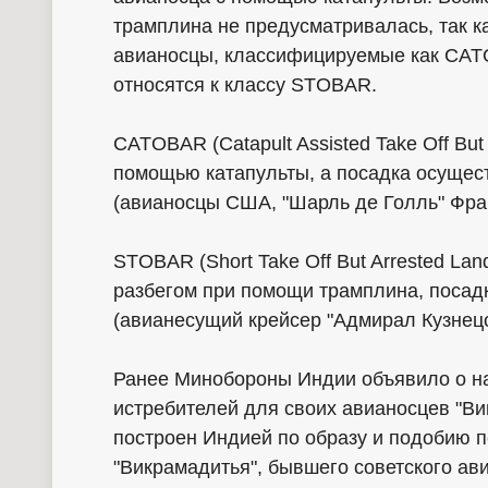
трамплина не предусматривалась, так 
авианосцы, классифицируемые как CAT
относятся к классу STOBAR.
CATOBAR (Catapult Assisted Take Off But
помощью катапульты, а посадка осущес
(авианосцы США, "Шарль де Голль" Фра
STOBAR (Short Take Off But Arrested La
разбегом при помощи трамплина, посад
(авианесущий крейсер "Адмирал Кузнецо
Ранее Минобороны Индии объявило о на
истребителей для своих авианосцев "Вик
построен Индией по образу и подобию п
"Викрамадитья", бывшего советского ав