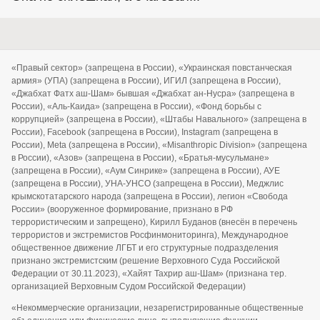
«Правый сектор» (запрещена в России), «Украинская повстанческая
армия» (УПА) (запрещена в России), ИГИЛ (запрещена в России),
«Джабхат Фатх аш-Шам» бывшая «Джабхат ан-Нусра» (запрещена в
России), «Аль-Каида» (запрещена в России), «Фонд борьбы с
коррупцией» (запрещена в России), «Штабы Навального» (запрещена в
России), Facebook (запрещена в России), Instagram (запрещена в
России), Meta (запрещена в России), «Misanthropic Division» (запрещена
в России), «Азов» (запрещена в России), «Братья-мусульмане»
(запрещена в России), «Аум Синрике» (запрещена в России), АУЕ
(запрещена в России), УНА-УНСО (запрещена в России), Меджлис
крымскотатарского народа (запрещена в России), легион «Свобода
России» (вооруженное формирование, признано в РФ
террористическим и запрещено), Кирилл Буданов (внесён в перечень
террористов и экстремистов Росфинмониторинга), Международное
общественное движение ЛГБТ и его структурные подразделения
признано экстремистским (решение Верховного Суда Российской
Федерации от 30.11.2023), «Хайят Тахрир аш-Шам» (признана тер.
организацией Верховным Судом Российской Федерации)
«Некоммерческие организации, незарегистрированные общественные