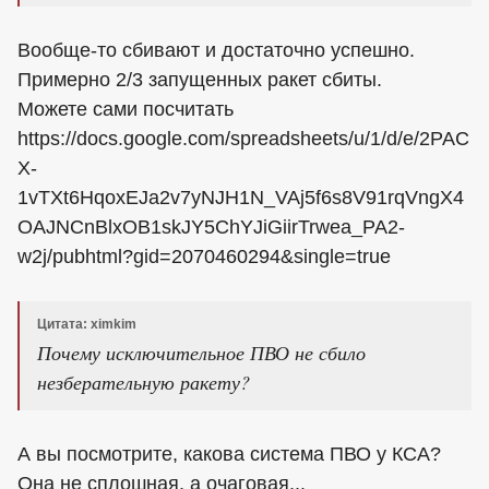
Вообще-то сбивают и достаточно успешно.
Примерно 2/3 запущенных ракет сбиты.
Можете сами посчитать
https://docs.google.com/spreadsheets/u/1/d/e/2PAC
X-
1vTXt6HqoxEJa2v7yNJH1N_VAj5f6s8V91rqVngX4
OAJNCnBlxOB1skJY5ChYJiGiirTrwea_PA2-
w2j/pubhtml?gid=2070460294&single=true
Цитата: ximkim
Почему исключительное ПВО не сбило
незберательную ракету?
А вы посмотрите, какова система ПВО у КСА?
Она не сплошная, а очаговая...