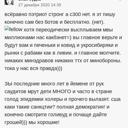
27 декабря 2020 14:39
всёравно пэтриот стронг а с300 нет. я эт пишу
конечно сам без ботов и бесплатно. (нет).
хотя переодически высплываем мвы
миллионами нас какбэнет=) вы главное верьте и
будут вам и печеньки и ковид и укросибиряки и
рынки с рабами как в ливии. и главное молчите.
никаких минздравов никаких ттх от минобороны.
тока у нас вся правда)))
ЗЫ последние много лет в йемене от рук
саудитов мрут дети МНОГО и часто в стране
голод эпидемии холеры и прочего вылазят. сша
каки такие санкцтии? полная демократия! и
конечно смотрите голивуд и почаще дайте
грошей))) мы хорошие!