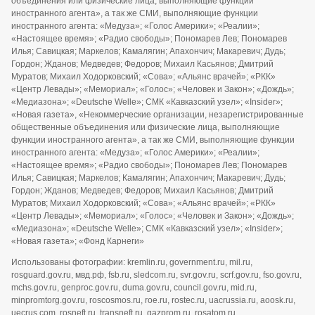
объединения или физические лица, выполняющие функции
иностранного агента», а так же СМИ, выполняющие функции
иностранного агента: «Медуза»; «Голос Америки»; «Реалии»;
«Настоящее время»; «Радио свободы»; Пономарев Лев; Пономарев
Илья; Савицкая; Маркелов; Камалягин; Апахончич; Макаревич; Дудь;
Гордон; Жданов; Медведев; Федоров; Михаил Касьянов; Дмитрий
Муратов; Михаил Ходорковский; «Сова»; «Альянс врачей»; «РКК»
«Центр Левады»; «Мемориал»; «Голос»; «Человек и Закон»; «Дождь»;
«Медиазона»; «Deutsche Welle»; СМК «Кавказский узел»; «Insider»;
«Новая газета», «Некоммерческие организации, незарегистрированные
общественные объединения или физические лица, выполняющие
функции иностранного агента», а так же СМИ, выполняющие функции
иностранного агента: «Медуза»; «Голос Америки»; «Реалии»;
«Настоящее время»; «Радио свободы»; Пономарев Лев; Пономарев
Илья; Савицкая; Маркелов; Камалягин; Апахончич; Макаревич; Дудь;
Гордон; Жданов; Медведев; Федоров; Михаил Касьянов; Дмитрий
Муратов; Михаил Ходорковский; «Сова»; «Альянс врачей»; «РКК»
«Центр Левады»; «Мемориал»; «Голос»; «Человек и Закон»; «Дождь»;
«Медиазона»; «Deutsche Welle»; СМК «Кавказский узел»; «Insider»;
«Новая газета»; «Фонд Карнеги»
Использованы фотографии: kremlin.ru, government.ru, mil.ru,
rosguard.gov.ru, мвд.рф, fsb.ru, sledcom.ru, svr.gov.ru, scrf.gov.ru, fso.gov.ru,
mchs.gov.ru, genproc.gov.ru, duma.gov.ru, council.gov.ru, mid.ru,
minpromtorg.gov.ru, roscosmos.ru, roe.ru, rostec.ru, uacrussia.ru, aoosk.ru,
uecrus.com, rosneft.ru, transneft.ru, gazprom.ru, rosatom.ru