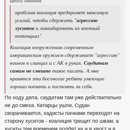
Цитата: rotmistr60
арабская коалиция предпримет максимум
усилий, чтобы сдержать "
агрессию
хуситов
и ликвидировать их военный
потенциал"
Коалиция вооруженная современным
американским оружием сдерживает "агрессию"
воинов в сланцах и с АК в руках.
Саудитам
самим не смешно
такое писать. А мне
нравятся эти босоногие ребята умеющие
хорошо воевать и постоять за себя.
По ходу дела, саудитам там уже действительно
не до смеха. Катарцы ушли, Судан
сворачивается, хадисты пачками переходят на
сторону хуситов - коалиция трещит по швам, а
хуситы тем временем долбят их и в хвост и в