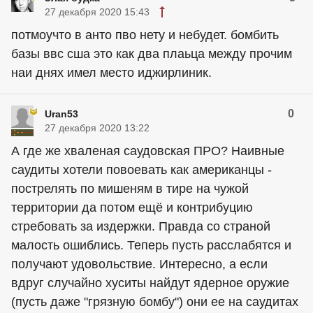
27 декабря 2020 15:43
потмоучто в анто пво нету и небудет. бомбить
базы ввс сша это как два плаьца между прочим
наи днях имел место иджирлиник.
0
Uran53
27 декабря 2020 13:22
А где же хваленая саудовская ПРО? Наивные
саудиты хотели повоевать как
американцы
-
пострелять по мишеням в тире на чужой
территории да потом ещё и контрибуцию
стребовать за издержки. Правда со страной
малость ошиблись. Теперь пусть расслабятся и
получают удовольствие. Интересно, а если
вдруг случайно хуситы найдут ядерное оружие
(пусть даже "грязную бомбу") они ее на саудитах