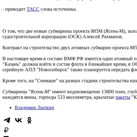
- приводит
ТАСС
слова источника.
О том, что две новые субмарины проекта 885М (Ясень-М), зало
судостроительной корпорации (ОСК) Алексей Рахманов.
Контракт на строительство двух атомных субмарин проекта 88
В настоящее время в составе ВМФ РФ имеется один атомный по
"Казань" должна войти в состав флота в ближайшее время, в
серийную АПЛ "Новосибирск" также планируется передать фло
Кроме того, на "Севмаше" на разных стадиях строительства на
Субмарины "Ясень-М" имеют водоизмещение 13800 тонн, глубину
находятся мины, торпеды 533 миллиметра, крылатые
ракеты
"К
Владимир Лыткин