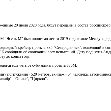
женные 20 июля 2020 года, будут переданы в состав российског
5М "Ясень-М" был подписан летом 2019 года в ходе Международ
дводный крейсер проекта 885 "Северодвинск", вошедший в соста
 ОСК сообщили об окончании всех испытаний. Дату поднятия Ан
ту до конца года.
ходятся еще четыре субмарины проекта 885М.
 погружения - 520 метров, экипаж - 64 человека, автономность
алибр", "Оникс", "Циркон".